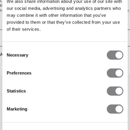
Langarmshirt aus Mesh-Stretchstoff in Standard-Passform für optimalen
We also share information about your use of our site with
Komfort und Flexibilität. Der Meshstoff transportiert Schweiß effektiv ab und
our social media, advertising and analytics partners who
hält dich somit beim Training angenehm frisch. 52% Polyamid, 42% Polyester,
may combine it with other information that you’ve
6% Elastan
Technical Aspects
provided to them or that they’ve collected from your use
of their services.
Lieferung & Rückgabe
Consent
Ähnliche Produkte
Necessary
Selection
Preferences
Statistics
Marketing