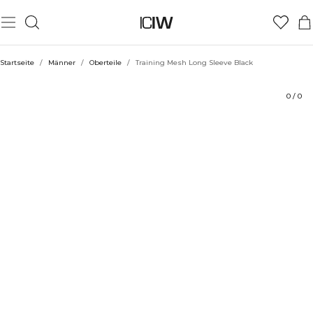
Produkt
Technische Aspekte
Bewertungen
Stil mit
Startseite
/
Männer
/
Oberteile
/
Training Mesh Long Sleeve Black
0
/
0