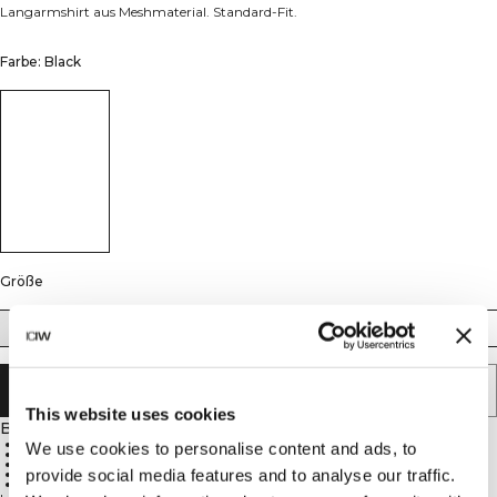
Langarmshirt aus Meshmaterial. Standard-Fit.
Farbe: Black
Größe
S
M
L
XL
XXL
IN DEN WARENKORB LEGEN
This website uses cookies
Beschreibung
Meshstoff für optimale Luftzirkulation
We use cookies to personalise content and ads, to
Reflektierendes ICIW-Logo auf der Brust
Etwas längerer Saum hinten
provide social media features and to analyse our traffic.
Standard-Fit für Komfort und Flexibilität
52% Polyamid, 42% Polyester, 6% Spandex