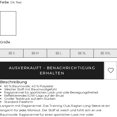
Farbe:
Dk Teal
Größe
S
M
L
XL
XXL
AUSVERKAUFT - BENACHRICHTIGUNG
ERHALTEN
Beschreibung
60 % Baumwolle, 40 % Polyester
Weicher Stoff mit Baumwollgefühl
Raglanärmel für sportlichen Look und volle Bewegungsfreiheit
Reflektierendes ICIW-Logo auf der Brust
Großer Textdruck auf dem Rücken
Standard Passform
Langarm mit Raglanärmel. Das Training Club Raglan Long Sleeve ist ein
langarm für jedes Workout. Der Stoff ist weich und fühlt sich an wie
Baumwolle. Raglanärmel für einen sportlichen Look mit voller