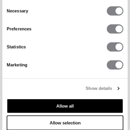
Consent
Necessary
Selection
Preferences
Statistics
Marketing
Show details
Allow all
TECHNISCHE ASPEKTE
Allow selection