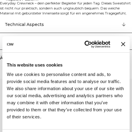
Everyday Crewneck – dein perfekter Begleiter für jeden Tag. Dieses Sweatshirt
ist nicht nur praktisch, sondern auch unglaublich bequem. Das weiche
Material mit gebürsteter Innenseite sorgt für ein angenehmes Tragegefühl,
während überschnittene Ärmelöffnungen und gerippte Bündchen einen
trendigen Oversized-Look schaffen. Auf der Rückseite findest du ein dezentes,
Technical Aspects
gesticktes ICIW-Logo, das dem Design eine stilvolle Note verleiht. Mit seiner
regulären Passform kombiniert es Komfort und Stil mühelos – ideal für jeden
Anlass. Perfekt für den Alltag. Gebürstete Innenseite für extra Komfort.
Lieferung & Rückgabe
Überschnittene Ärmelöffnungen und gerippte Bündchen für einen Oversized-
Look. Dezentes ICIW-Sticklogo auf der Rückseite. Reguläre Passform. 70%
Bio-Baumwolle, 30% recyceltes Polyester.
Ähnliche Produkte
This website uses cookies
We use cookies to personalise content and ads, to
provide social media features and to analyse our traffic.
We also share information about your use of our site with
our social media, advertising and analytics partners who
may combine it with other information that you’ve
provided to them or that they’ve collected from your use
of their services.