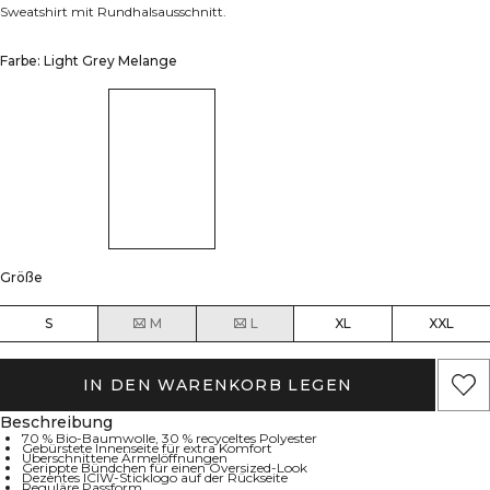
Sweatshirt mit Rundhalsausschnitt.
Farbe: Light Grey Melange
Größe
S
M
L
XL
XXL
IN DEN WARENKORB LEGEN
Beschreibung
70 % Bio-Baumwolle, 30 % recyceltes Polyester
Gebürstete Innenseite für extra Komfort
Überschnittene Ärmelöffnungen
Gerippte Bündchen für einen Oversized-Look
Dezentes ICIW-Sticklogo auf der Rückseite
Reguläre Passform