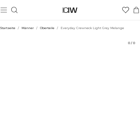
Produkt
Technische Aspekte
Bewertungen
Nachhaltigkeit
Stil mit
Startseite
/
Männer
/
Oberteile
/
Everyday Crewneck Light Grey Melange
0
/
0