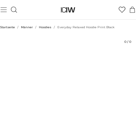
Produkt
Technische Aspekte
Bewertungen
Nachhaltigkeit
Stil mit
Startseite
/
Männer
/
Hoodies
/
Everyday Relaxed Hoodie Print Black
0
/
0