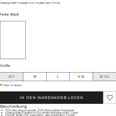
Übergroßer Hoodie mit modernem Print.
Farbe: Black
Größe
S
M
L
XL
XXL
Few in stock
IN DEN WARENKORB LEGEN
Beschreibung
70% Bio-Baumwolle, 30% Recyceltes Polyester
Übergroße Passform für einen entspannten Look
Dicker Stoff mit weichem, gemütlichem Futter