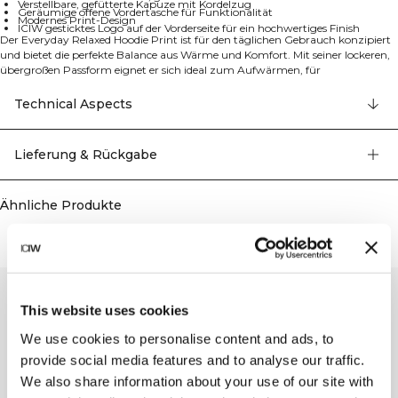
Verstellbare, gefütterte Kapuze mit Kordelzug
Geräumige offene Vordertasche für Funktionalität
Modernes Print-Design
ICIW gesticktes Logo auf der Vorderseite für ein hochwertiges Finish
Der Everyday Relaxed Hoodie Print ist für den täglichen Gebrauch konzipiert
und bietet die perfekte Balance aus Wärme und Komfort. Mit seiner lockeren,
übergroßen Passform eignet er sich ideal zum Aufwärmen, für
Freizeitaktivitäten oder einfach zum Entspannen zu Hause. Der Hoodie
zeichnet sich durch sein modernes Print-Design, eine gemütliche, verstellbare
Technical Aspects
Kapuze mit Futter und eine geräumige Vordertasche für Stil und
Bequemlichkeit aus. Hergestellt aus dickem, weich gefüttertem Stoff bietet er
ein hochwertiges Tragegefühl und ist mit dem gestickten ICIW-Logo für
Lieferung & Rückgabe
zusätzliche Eleganz versehen. 70% Bio-Baumwolle, 30% Recyceltes Polyester.
Ähnliche Produkte
This website uses cookies
We use cookies to personalise content and ads, to
provide social media features and to analyse our traffic.
We also share information about your use of our site with