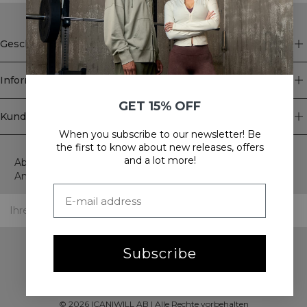
Geschäft
Information
GET 15% OFF
Kundendienst
When you subscribe to our newsletter! Be
Newsletter
the first to know about new releases, offers
and a lot more!
Abonnieren Sie unseren Newsletter! Erhalten Sie exklusive
Angebote, unsere neuesten Nachrichten und vieles mehr.
Subscribe
©
2026
ICANIWILL AB |
Alle Rechte vorbehalten