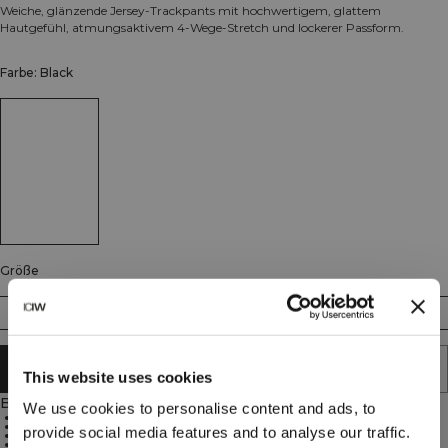
Weiche, glänzende Jersey-Trackpants mit hochwertigem, glattem
Hautgefühl, atmungsaktivem 4-Wege-Stretch und lockerer Passform.
Farbe: Black
Größe
S
M
L
XL
XXL
IN DEN WARENKORB LEGEN
This website uses cookies
Beschreibung
We use cookies to personalise content and ads, to
4-Wege-Stretch
Atmungsaktives Material
provide social media features and to analyse our traffic.
Lockere Passform
90 % Polyester, 10 % Elastan