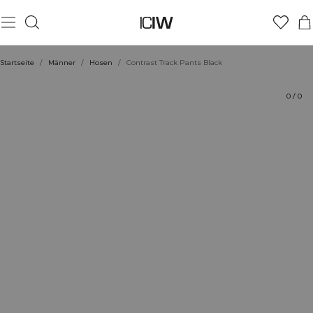
Produkt
Technische Aspekte
Bewertungen
Stil mit
Startseite
/
Männer
/
Hosen
/
Contrast Track Pants Black
0
/
0