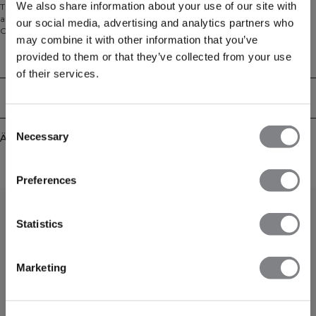
We also share information about your use of our site with
Trackpants aus hochglänzendem Jersey mit 4‑Wege‑Stretch, der sich
außergewöhnlich weich, bequem und seidig glatt auf der Haut anfühlt. Die
our social media, advertising and analytics partners who
Contrast Track Pants liefern eine hochwertige Haptik mit atmungsaktiver
may combine it with other information that you’ve
Leichtigkeit und müheloser Bewegungsfreiheit – ideal fürs Warm-up, auf
Reisen oder für entspanntes Athleisure im Alltag. Der lockere Schnitt mit
provided to them or that they’ve collected from your use
Technical Aspects
elastischem Bund und verstellbarem Kordelzug ermöglicht eine individuelle
of their services.
Passform, praktische Seitentaschen bieten Stauraum. Dezentes ICIW-
Branding rundet den cleanen, sportlichen Look ab. 90% Polyester, 10%
Lieferung & Rückgabe
Elastan.
Consent
Necessary
Ähnliche Produkte
Selection
Preferences
Statistics
Marketing