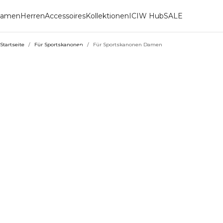
amen
Herren
Accessoires
Kollektionen
ICIW Hub
SALE
Startseite
/
Für Sportskanonen
/
Für Sportskanonen Damen
FÜR SPORTSKAN