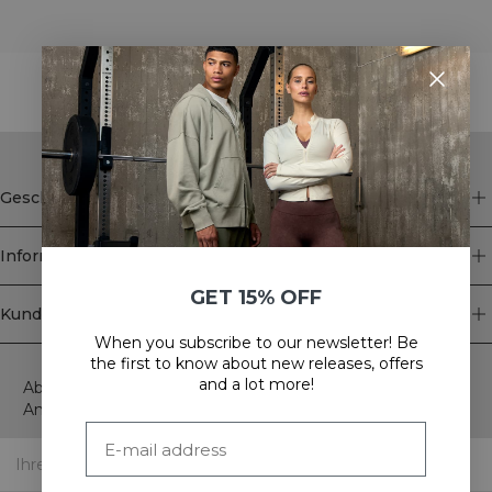
STYLE WITH
Geschäft
Information
GET 15% OFF
Kundendienst
When you subscribe to our newsletter! Be
Newsletter
the first to know about new releases, offers
and a lot more!
Abonnieren Sie unseren Newsletter! Erhalten Sie exklusive
Angebote, unsere neuesten Nachrichten und vieles mehr.