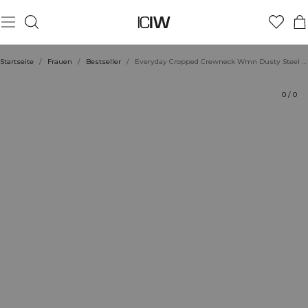
Produkt
Bewertungen
Nachhaltigkeit
Stil mit
Startseite
/
Frauen
/
Bestseller
/
Everyday Cropped Crewneck Wmn Dusty Steel Blue
0
/
0