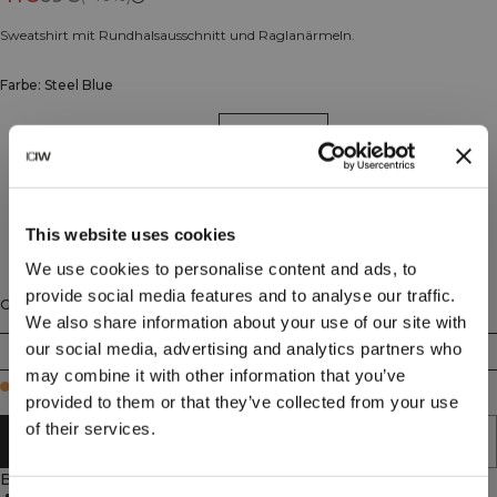
Sweatshirt mit Rundhalsausschnitt und Raglanärmeln.
Farbe: Steel Blue
This website uses cookies
We use cookies to personalise content and ads, to
provide social media features and to analyse our traffic.
Größe
We also share information about your use of our site with
our social media, advertising and analytics partners who
XS
S
M
L
XL
XXL
may combine it with other information that you’ve
Few in stock
provided to them or that they’ve collected from your use
of their services.
IN DEN WARENKORB LEGEN
Beschreibung
70 % Baumwolle, 30 % Polyester