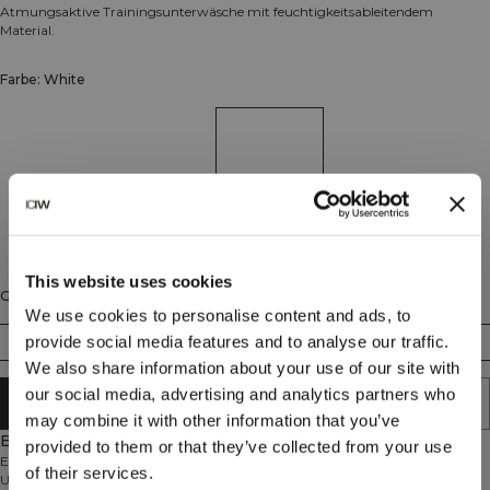
Atmungsaktive Trainingsunterwäsche mit feuchtigkeitsableitendem
Material.
Farbe: White
This website uses cookies
Größe
We use cookies to personalise content and ads, to
provide social media features and to analyse our traffic.
XS
S
M
L
XL
XXL
We also share information about your use of our site with
our social media, advertising and analytics partners who
IN DEN WARENKORB LEGEN
may combine it with other information that you’ve
Beschreibung
provided to them or that they’ve collected from your use
Entwickelt als Grundlage für dein Workout, verfügen diese
of their services.
Unterwäschestücke über ein dünnes, atmungsaktives Material, das bequem