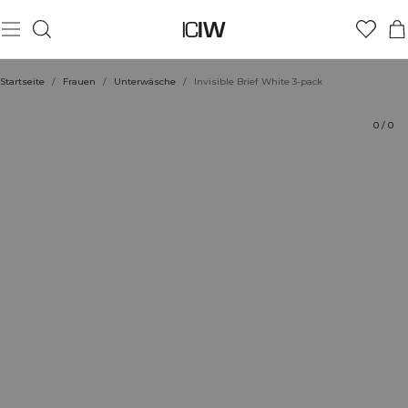
Produkt
Technische Aspekte
Bewertungen
Stil mit
Startseite
/
Frauen
/
Unterwäsche
/
Invisible Brief White 3-pack
0
/
0