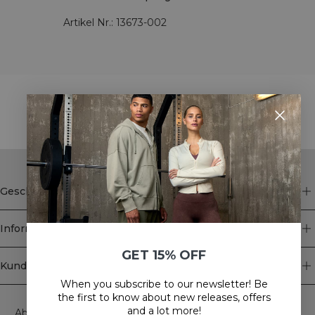
Artikel Nr.
:
13673-002
STYLE WITH
Geschäft
Information
GET 15% OFF
Kundendienst
When you subscribe to our newsletter! Be
Newsletter
the first to know about new releases, offers
and a lot more!
Abonnieren Sie unseren Newsletter! Erhalten Sie exklusive