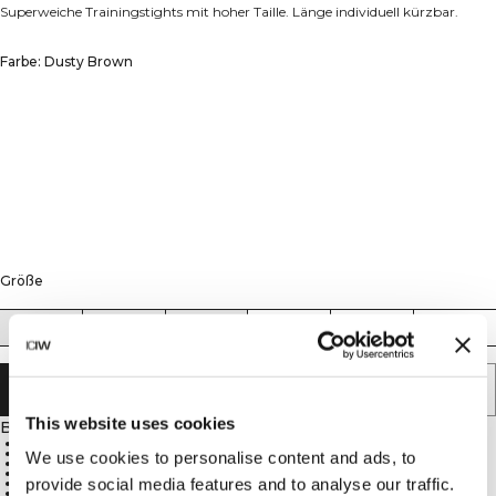
Superweiche Trainingstights mit hoher Taille. Länge individuell kürzbar.
Farbe: Dusty Brown
Größe
XS
S
M
L
XL
XXL
IN DEN WARENKORB LEGEN
This website uses cookies
Beschreibung
"Bestimmen-Sie-die-Länge-selbst"-Technologie
Vier anpassbare Längenmarkierungen
We use cookies to personalise content and ads, to
Hochgeschnittene Taille mit elastischem Bund
Vier-Wege-Stretch für optimale Bewegungsfreiheit
provide social media features and to analyse our traffic.
Feuchtigkeitsableitendes Material
75 % Nylon, 25 % Elastan