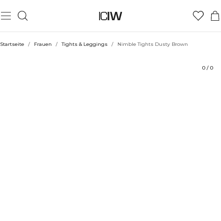
Produkt
Technische Aspekte
Bewertungen
Stil mit
Startseite
/
Frauen
/
Tights & Leggings
/
Nimble Tights Dusty Brown
0
/
0