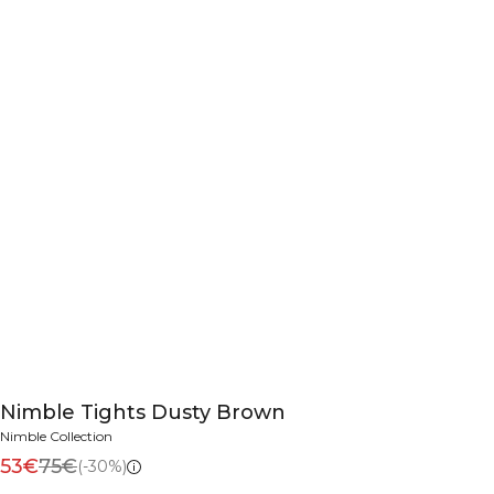
Nimble Tights Dusty Brown
Nimble Collection
53€
75€
(-30%)