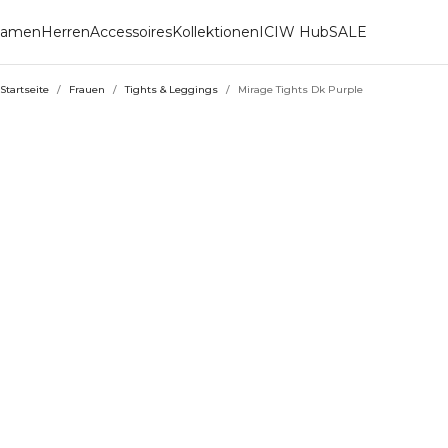
amen
Herren
Accessoires
Kollektionen
ICIW Hub
SALE
Startseite
/
Frauen
/
Tights & Leggings
/
Mirage Tights Dk Purple