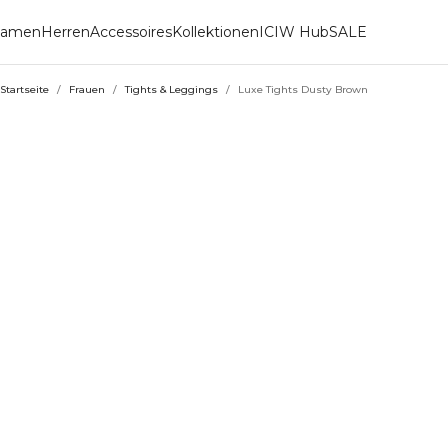
amen
Herren
Accessoires
Kollektionen
ICIW Hub
SALE
Startseite
/
Frauen
/
Tights & Leggings
/
Luxe Tights Dusty Brown