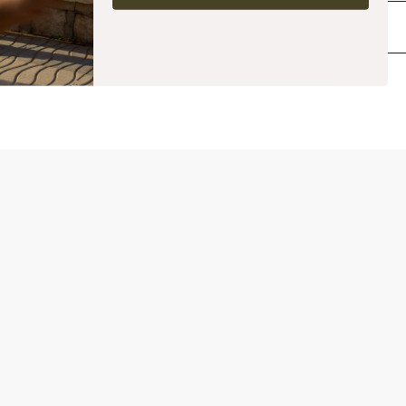
modernen Stil mit einem zeitlosen, vielseitigen Look – perfekt für Workouts
oder den Alltag.
Lieferung & Rückgabe
Ähnliche Produkte