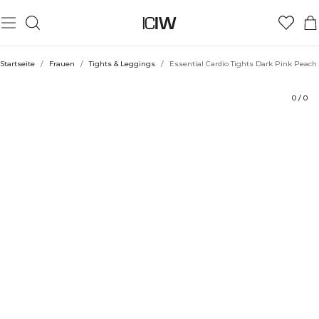
Produkt
Technische Aspekte
Bewertungen
Nachhaltigkeit
Stil mit
Startseite
/
Frauen
/
Tights & Leggings
/
Essential Cardio Tights Dark Pink Peach
0
/
0