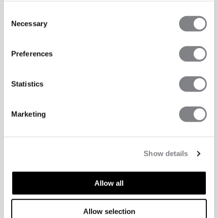
Consent
Necessary
Selection
Preferences
Statistics
Marketing
Show details
Allow all
TECHNISCHE ASPEKTE
Allow selection