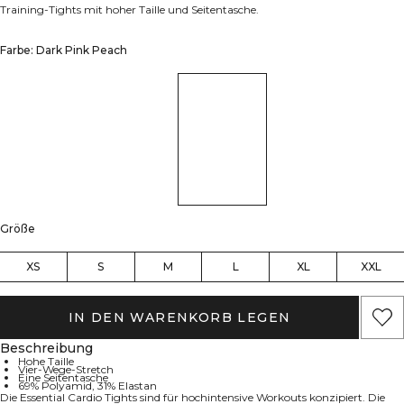
Training-Tights mit hoher Taille und Seitentasche.
Farbe: Dark Pink Peach
Größe
XS
S
M
L
XL
XXL
IN DEN WARENKORB LEGEN
Beschreibung
Hohe Taille
Vier-Wege-Stretch
Eine Seitentasche
69% Polyamid, 31% Elastan
Die Essential Cardio Tights sind für hochintensive Workouts konzipiert. Die