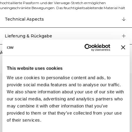
hochtaillierte Passform und der Vierwege-Stretch ermöglichen
uneingeschränkte Bewegungen. Das feuchtigkeitsableitende Material hält
dich kühl und trocken, und eine praktische Seitentasche bietet Platz für das
Nötigste. Ein zuverlässiger Favorit für Leistung und Komfort. 69% recyceltes
Technical Aspects
Polyamid, 31% Elasthan.
Lieferung & Rückgabe
Ähnliche Produkte
This website uses cookies
We use cookies to personalise content and ads, to
provide social media features and to analyse our traffic.
We also share information about your use of our site with
our social media, advertising and analytics partners who
may combine it with other information that you’ve
provided to them or that they’ve collected from your use
of their services.