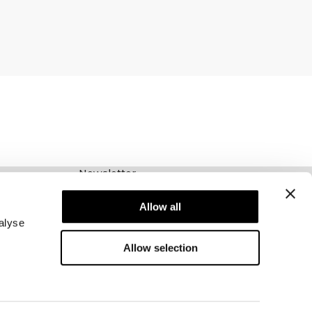
Newsletter
Abonnieren Sie unseren Newsletter! Erhalten
Sie exklusive Angebote, unsere neuesten
Allow all
Nachrichten und vieles mehr.
alyse
Allow selection