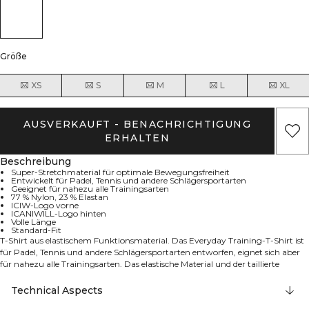
Größe
XS
S
M
L
XL
AUSVERKAUFT - BENACHRICHTIGUNG
ERHALTEN
Beschreibung
Super-Stretchmaterial für optimale Bewegungsfreiheit
Entwickelt für Padel, Tennis und andere Schlägersportarten
Geeignet für nahezu alle Trainingsarten
77 % Nylon, 23 % Elastan
ICIW-Logo vorne
ICANIWILL-Logo hinten
Volle Länge
Standard-Fit
T-Shirt aus elastischem Funktionsmaterial. Das Everyday Training-T-Shirt ist
für Padel, Tennis und andere Schlägersportarten entworfen, eignet sich aber
für nahezu alle Trainingsarten. Das elastische Material und der taillierte
Schnitt bieten volle Bewegungsfreiheit. 77% Nylon 23% Elastan
Technical Aspects