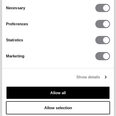
Consent
Necessary
Selection
Preferences
Statistics
Marketing
Show details
TECHNISCHE ASPEKTE
Allow all
Allow selection
Technische Funktionen