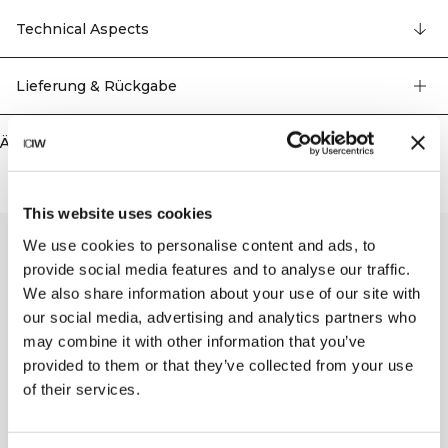
Aktivitäten trocken zu halten. Das T-Shirt hat schmeichelhafte Strickdetails
und ein kleines ICIW-Logo. Schmeichelhafte Strickdetails, ICIW reflektierendes
Technical Aspects
Logo, SWEATTECH™. 94% Recyceltes Nylon, 6% Elastan.
Lieferung & Rückgabe
Ähnliche Produkte
This website uses cookies
We use cookies to personalise content and ads, to
provide social media features and to analyse our traffic.
We also share information about your use of our site with
our social media, advertising and analytics partners who
may combine it with other information that you’ve
provided to them or that they’ve collected from your use
of their services.