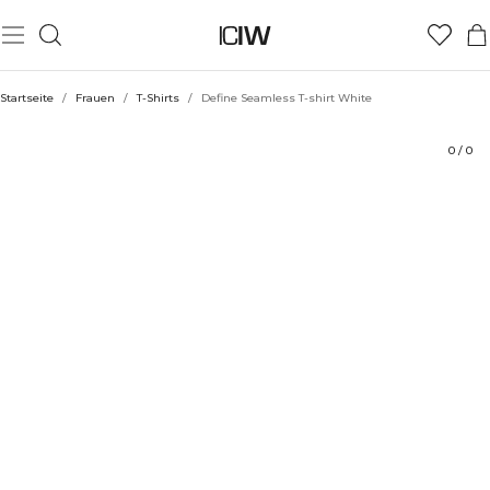
Produkt
Technische Aspekte
Bewertungen
Nachhaltigkeit
Stil mit
Startseite
/
Frauen
/
T-Shirts
/
Define Seamless T-shirt White
0
/
0