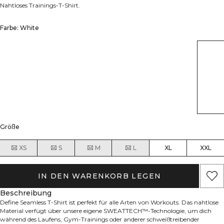
Nahtloses Trainings-T-Shirt.
Farbe: White
Größe
XS
S
M
L
XL
XXL
IN DEN WARENKORB LEGEN
Beschreibung
Define Seamless T-Shirt ist perfekt für alle Arten von Workouts. Das nahtlose
Material verfügt über unsere eigene SWEATTECH™-Technologie, um dich
während des Laufens, Gym-Trainings oder anderer schweißtreibender