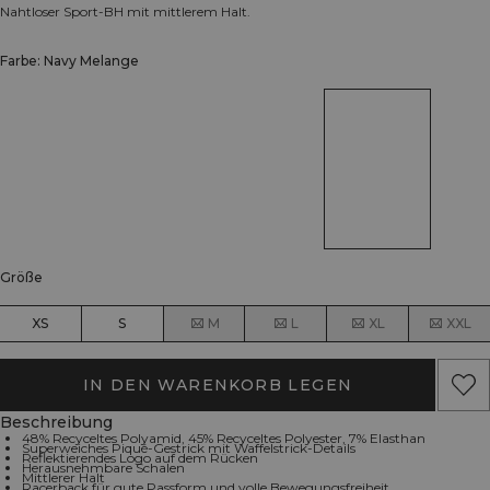
Nahtloser Sport-BH mit mittlerem Halt.
Farbe: Navy Melange
Größe
XS
S
M
L
XL
XXL
IN DEN WARENKORB LEGEN
Beschreibung
48% Recyceltes Polyamid, 45% Recyceltes Polyester, 7% Elasthan
Superweiches Piqué-Gestrick mit Waffelstrick-Details
Reflektierendes Logo auf dem Rücken
Herausnehmbare Schalen
Mittlerer Halt
Racerback für gute Passform und volle Bewegungsfreiheit