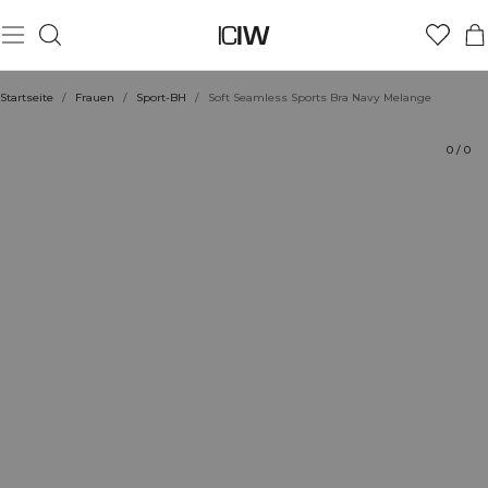
Produkt
Technische Aspekte
Bewertungen
Nachhaltigkeit
Stil mit
Startseite
/
Frauen
/
Sport-BH
/
Soft Seamless Sports Bra Navy Melange
0
/
0