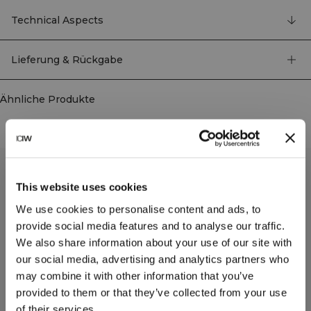
ohne abzulenken. Das Material verfügt über Kontrastdetails in Waffel- und
Rippstrick, um Ihre Fortschritte weiter zu betonen. Nahtloser Sport-BH mit
Technical Aspects
leichter Unterstützung. Dieser Sport-BH hat ein attraktives Wickeldesign an
der Vorderseite mit einem tiefen V-Ausschnitt, perfekt für Aktivitäten mit
geringer Intensität. Der BH hat einen gekreuzten Rücken mit verstellbaren
Lieferung & Rückgabe
Trägern, und das weiche Material weist gestrickte Details auf. Der BH verfügt
über ein reflektierendes Logo auf der Rückseite, verstellbare Träger,
herausnehmbare Cups und bietet leichte Unterstützung. 48% Recyceltes
Ähnliche Produkte
Polyamid, 45% Recyceltes Polyester, 7% Elastan
This website uses cookies
We use cookies to personalise content and ads, to
provide social media features and to analyse our traffic.
We also share information about your use of our site with
our social media, advertising and analytics partners who
may combine it with other information that you’ve
provided to them or that they’ve collected from your use
of their services.