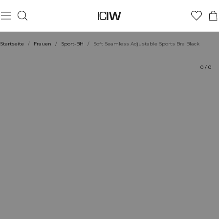
Produkt
Technische Aspekte
Bewertungen
Nachhaltigkeit
Stil mit
Startseite
/
Frauen
/
Sport-BH
/
Soft Seamless Adjustable Sports Bra Black
0
/
0