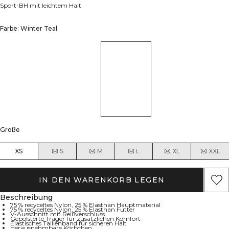
Sport-BH mit leichtem Halt
Farbe: Winter Teal
Größe
XS
S
M
L
XL
XXL
IN DEN WARENKORB LEGEN
Beschreibung
75 % recyceltes Nylon, 25 % Elasthan Hauptmaterial
75 % recyceltes Nylon, 25 % Elasthan Futter
V-Ausschnitt mit Reißverschluss
Gepolsterte Träger für zusätzlichen Komfort
Elastisches Taillenband für sicheren Halt
Herausnehmbare Körbchen