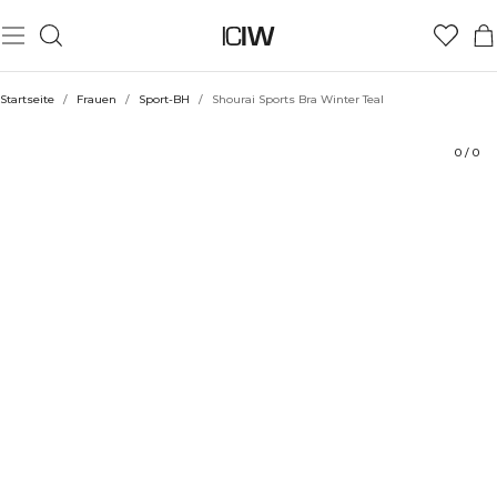
Produkt
Technische Aspekte
Bewertungen
Nachhaltigkeit
Stil mit
Startseite
/
Frauen
/
Sport-BH
/
Shourai Sports Bra Winter Teal
0
/
0