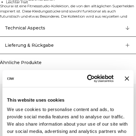
Leichter Halt
Shourai ist eine Fitnessstudio-Kollektion, die von den alltäglichen Superhelden
inspiriert ist. Diese Kleidungsstücke sind sowohl funktional als auch
futuristisch und etwas Besonderes. Die Kollektion wird aus recycelten und
organischen Materialien und hochwertigen Details hergestellt. Sport-BH mit
leichtem Halt. Dieser Sport-BH hat einen V-Ausschnitt und einen
Technical Aspects
Reißverschluss auf der Vorderseite. Die Träger sind für zusätzlichen Komfort
gepolstert und die Körbchen sind herausnehmbar. Der BH verfügt über einen
YKK-Reißverschluss vorne, ein elastisches Taillenband für sicheren Halt,
Lieferung & Rückgabe
gepolsterte Träger und bietet leichten Halt. Hauptmaterial: 75% recyceltes
Nylon, 25% Elastan. Futter: 75% recyceltes Nylon, 25% Elastan.
Ähnliche Produkte
This website uses cookies
We use cookies to personalise content and ads, to
provide social media features and to analyse our traffic.
We also share information about your use of our site with
our social media, advertising and analytics partners who