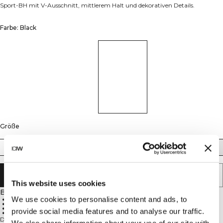
Sport-BH mit V-Ausschnitt, mittlerem Halt und dekorativen Details.
Farbe: Black
Größe
XS
S
M
L
XL
XXL
IN DEN WARENKORB LEGEN
This website uses cookies
Beschreibung
We use cookies to personalise content and ads, to
90% Polyamid, 10% Elastan
Nahtlose Konstruktion
Mittlerer Halt
provide social media features and to analyse our traffic.
Herausnehmbare Cups
Der Sculpt Seamless V-neck Sport-BH ist Teil unserer formgebenden Sculpt
We also share information about your use of our site with