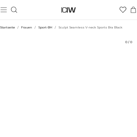
Produkt
Technische Aspekte
Bewertungen
Stil mit
Startseite
/
Frauen
/
Sport-BH
/
Sculpt Seamless V-neck Sports Bra Black
0
/
0