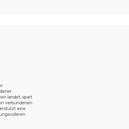
er
ndener
ien landet, spart
ion verbundenen
erstützt eine
tungsvolleren