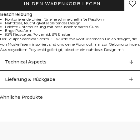
IN DEN WARENKORB LEGEN
Beschreibung
Konturierende Linien für eine schmeichelhafte Passform
Nahtloses, feuchtigkeitsableitendes Design
Leichte Unterstützung mit herausnehmbaren Cups
Enge Passform
92% Recyceltes Polyamid, 8% Elastan
Der Sculpt Seamless Sports BH wurde mit konturierenden Linien designt, die
von Muskelfasern inspiriert sind und deine Figur optimal zur Geltung bringen.
Aus recyceltem Polyamid gefertigt, bietet er ein nahtloses Design mit
feuchtigkeitsableitenden Eigenschaften für langanhaltenden Tragekomfort.
Mit leichter Unterstützung, herausnehmbaren Cups und enger Passform ist
Technical Aspects
er ideal für Aktivitäten mit geringer Intensität oder als alltäglicher Begleiter.
Die konturierenden Linien sorgen für eine schmeichelnde Passform, während
das nahtlose und feuchtigkeitsableitende Design Komfort während deines
Lieferung & Rückgabe
gesamten Workouts garantiert. Der BH bietet leichte Unterstützung mit
herausnehmbaren Cups und eine enge Passform für optimalen Komfort. 92%
Recyceltes Polyamid, 8% Elastan
Ähnliche Produkte