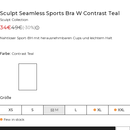
Sculpt Seamless Sports Bra W Contrast Teal
Sculpt Collection
34€
49€
(-30%)
Nahtloser Sport-BH mit herausnehmbaren Cups und leichtem Halt
Farbe:
Contrast Teal
Größe
XS
S
M
L
XL
XXL
Few in stock