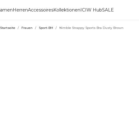
amen
Herren
Accessoires
Kollektionen
ICIW Hub
SALE
Startseite
/
Frauen
/
Sport-BH
/
Nimble Strappy Sports Bra Dusty Brown