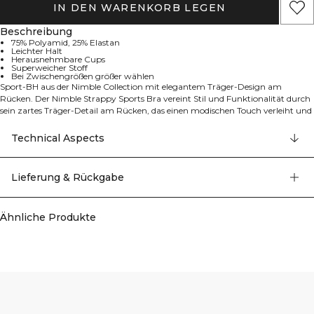
IN DEN WARENKORB LEGEN
Beschreibung
75% Polyamid, 25% Elastan
Leichter Halt
Herausnehmbare Cups
Superweicher Stoff
Bei Zwischengrößen größer wählen
Sport-BH aus der Nimble Collection mit elegantem Träger-Design am
Rücken. Der Nimble Strappy Sports Bra vereint Stil und Funktionalität durch
sein zartes Träger-Detail am Rücken, das einen modischen Touch verleiht und
gleichzeitig Atmungsaktivität und Komfort gewährleistet. Das superweiche
Material bietet leichte Unterstützung und macht ihn ideal für Pilates, Yoga
Technical Aspects
und ausgewogene Trainingseinheiten. Mit herausnehmbaren Cups für
individuellen Komfort und einer engen sportlichen Passform. Die leichte
Konstruktion sorgt für Bewegungsfreiheit während deiner Trainingseinheiten.
Lieferung & Rückgabe
Perfekt für alle, die sowohl Stil als auch Leistung in ihrer Sportbekleidung
suchen. 75% Polyamid, 25% Elastan. Falls du zwischen zwei Größen stehst,
wähle die größere Größe.
Ähnliche Produkte