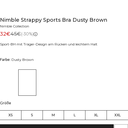
Nimble Strappy Sports Bra Dusty Brown
Nimble Collection
32€
45€
(-30%)
Sport-BH mit Träger-Design am Rücken und leichtem Halt
Farbe:
Dusty Brown
Größe
XS
S
M
L
XL
XXL