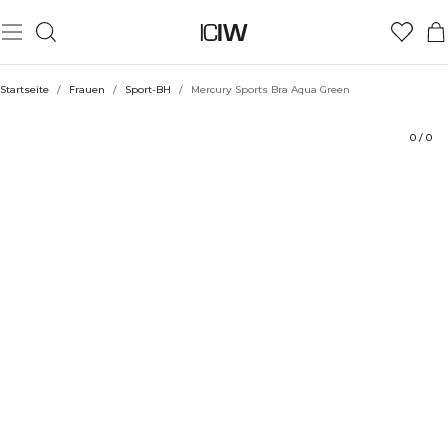
Produkt
Bewertungen
Stil mit
Startseite
/
Frauen
/
Sport-BH
/
Mercury Sports Bra Aqua Green
0
/
0