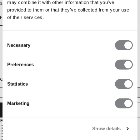
may combine it with other information that you’ve
Sport-BH mit hoher Stützkraft und doppelten Trägern.
provided to them or that they’ve collected from your use
of their services.
Farbe: Aqua Green
Consent
Necessary
Selection
Preferences
Größe
Statistics
XS
S
M
L
XL
XXL
Marketing
IN DEN WARENKORB LEGEN
Beschreibung
77 % Nylon, 23 % Elastan
Komprimierendes Material
Show details
Mesheinsätze für gute Luftzirkulation
Reflektierendes ICIW-Logo
Herausnehmbare Einlagen
Hohe Stützkraft