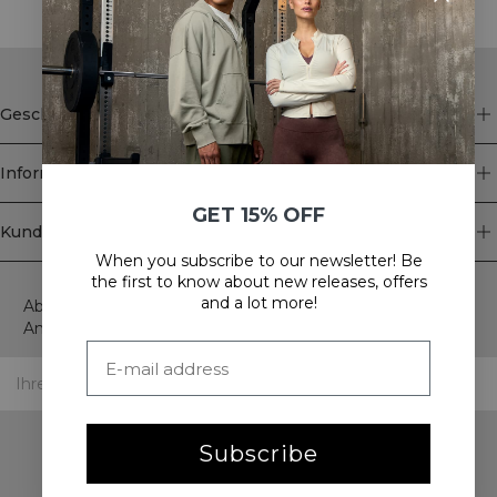
Geschäft
Information
GET 15% OFF
Kundendienst
When you subscribe to our newsletter! Be
Newsletter
the first to know about new releases, offers
and a lot more!
Abonnieren Sie unseren Newsletter! Erhalten Sie exklusive
Angebote, unsere neuesten Nachrichten und vieles mehr.
Subscribe