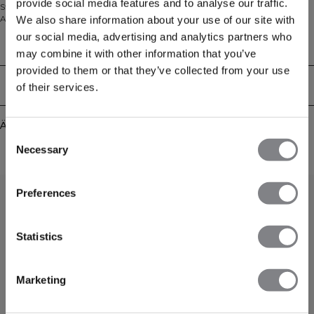
provide social media features and to analyse our traffic.
Stoff mit angerauter Haptik für ultimativen Komfort gefertigt. Das tiefe V-
Ausschnitt-Design und die überkreuzten Rückenträger bieten sanfte
We also share information about your use of our site with
Unterstützung, während herausnehmbare Einlagen für Vielseitigkeit sorgen.
our social media, advertising and analytics partners who
Mit modernem und zeitlosem Look besteht er aus recyceltem, dehnbarem
Technical Aspects
may combine it with other information that you’ve
Material, das bei Workouts mit geringer Intensität oder im Alltag jede
Bewegung mitmacht.
provided to them or that they’ve collected from your use
Lieferung & Rückgabe
of their services.
Ähnliche Produkte
Consent
Necessary
Selection
Preferences
Statistics
Marketing