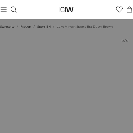
Produkt
Technische Aspekte
Bewertungen
Stil mit
Startseite
/
Frauen
/
Sport-BH
/
Luxe V-neck Sports Bra Dusty Brown
0
/
0