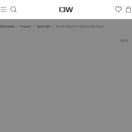
Produkt
Technische Aspekte
Bewertungen
Stil mit
Startseite
/
Frauen
/
Sport-BH
/
Force Warpknit Sports Bra Navy
0
/
0