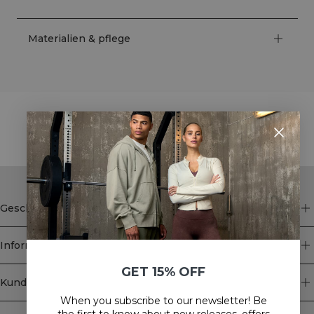
Materialien & pflege
STYLE WITH
Geschäft
Information
GET 15% OFF
Kundendienst
When you subscribe to our newsletter! Be
Newsletter