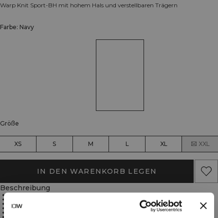
Warp Knit Sport-BH mit hohem Hals und verstellbaren Trägern
Farbe: Navy
Größe
XS
S
M
L
XL
XXL
IN DEN WARENKORB LEGEN
Beschreibung
Strapazierfähiges Nylon-Kettengewirk
Hoher Halsausschnitt für optimale Abdeckung
Verstellbare Träger für individuellen Tragekomfort
Mittlerer Halt für ausgewogene Unterstützung
Herausnehmbare Cups für vielseitige Abdeckung
88 % Polyamid, 12 % Spandex