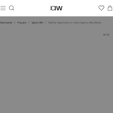
Produkt
Bewertungen
Nachhaltigkeit
Stil mit
Startseite
/
Frauen
/
Sport-BH
/
Define Seamless V-neck Sports Bra Black
0
/
0