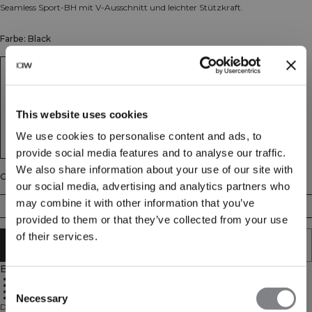
Seamless Sport-BH mit V-Ausschnitt und leichter Stützkraft.
Farbe: Black
This website uses cookies
We use cookies to personalise content and ads, to
provide social media features and to analyse our traffic.
We also share information about your use of our site with
Größe
our social media, advertising and analytics partners who
may combine it with other information that you’ve
XS
S
M
L
XL
XXL
provided to them or that they’ve collected from your use
of their services.
IN DEN WARENKORB LEGEN
Beschreibung
Nahtloses Material
Consent
4-Wege-Stretch-Material
Leichte Stützkraft
Necessary
92% Recyceltes Polyamid, 8% Elastan
Selection
Define Seamless ist eine unserer beliebtesten Kollektionen, und es ist leicht zu