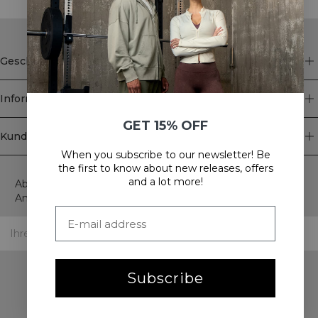
Geschäft
Information
GET 15% OFF
Kundendienst
When you subscribe to our newsletter! Be
Newsletter
the first to know about new releases, offers
and a lot more!
Abonnieren Sie unseren Newsletter! Erhalten Sie exklusive
Angebote, unsere neuesten Nachrichten und vieles mehr.
Subscribe