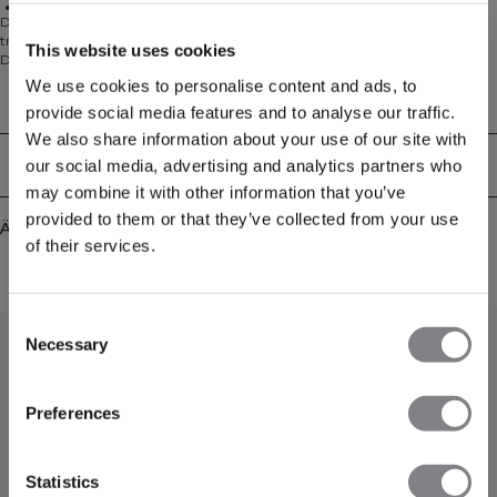
Materialzusammensetzung: 77 % Nylon, 23 % Elasthan
Der 2-in-1 Sports Bra besteht aus feuchtigkeitsableitendem Material, das dich
trocken hält, und 4-Wege-Stretch für uneingeschränkte Bewegungsfreiheit.
This website uses cookies
Die herausnehmbaren Körbchen sorgen für individuellen Halt, während der
Reißverschluss an der Vorderseite sowohl für Komfort als auch für Stil sorgt.
We use cookies to personalise content and ads, to
Dieser Sport-BH mit kontrastierenden Details und kürzerer Länge ist auf
Technical Aspects
provide social media features and to analyse our traffic.
Leistung ausgelegt. 77% Nylon, 23% Elasthan.
We also share information about your use of our site with
Lieferung & Rückgabe
our social media, advertising and analytics partners who
may combine it with other information that you’ve
provided to them or that they’ve collected from your use
Ähnliche Produkte
of their services.
Consent
Necessary
Selection
Preferences
Statistics