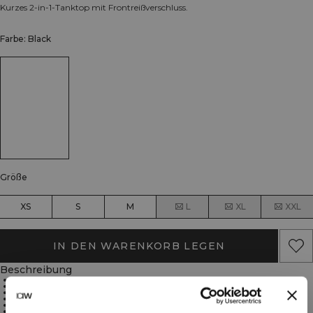
Kurzes 2-in-1-Tanktop mit Frontreißverschluss.
Farbe: Black
Größe
XS
S
M
L
XL
XXL
IN DEN WARENKORB LEGEN
Beschreibung
4-Wege-Stretch
Feuchtigkeitsableitendes Material
Herausnehmbare Körbchen
Reißverschluss an der Vorderseite
Kontrastdetails
Logo auf dem Reißverschluss