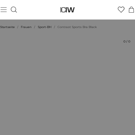
Produkt
Technische Aspekte
Bewertungen
Stil mit
Startseite
/
Frauen
/
Sport-BH
/
Contrast Sports Bra Black
0
/
0