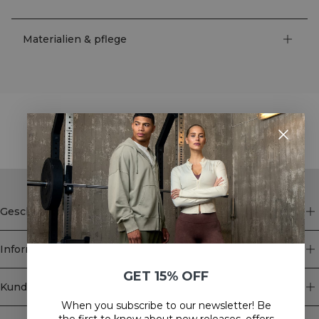
Materialien & pflege
STYLE WITH
Geschäft
Information
GET 15% OFF
Kundendienst
When you subscribe to our newsletter! Be
Newsletter