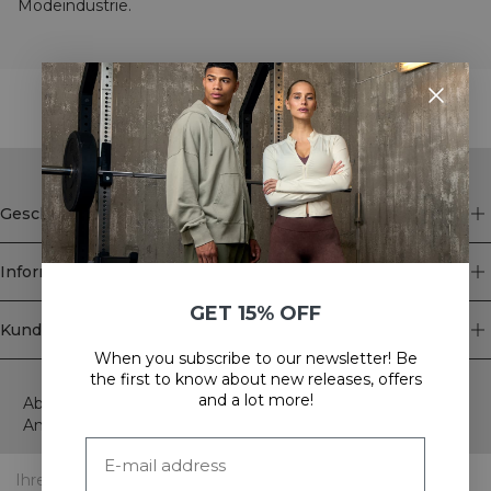
Modeindustrie.
STYLE WITH
Geschäft
Information
GET 15% OFF
Kundendienst
When you subscribe to our newsletter! Be
Newsletter
the first to know about new releases, offers
and a lot more!
Abonnieren Sie unseren Newsletter! Erhalten Sie exklusive
Angebote, unsere neuesten Nachrichten und vieles mehr.