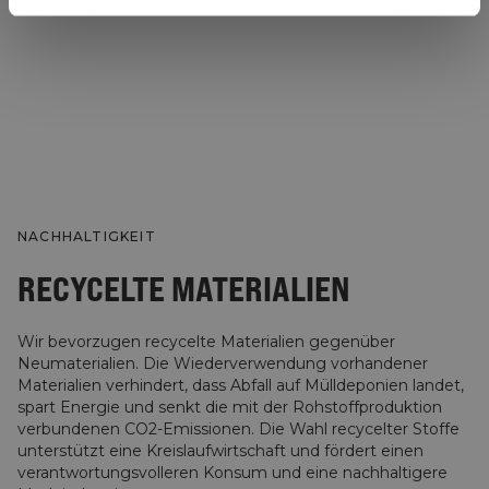
NACHHALTIGKEIT
RECYCELTE MATERIALIEN
Wir bevorzugen recycelte Materialien gegenüber
Neumaterialien. Die Wiederverwendung vorhandener
Materialien verhindert, dass Abfall auf Mülldeponien landet,
spart Energie und senkt die mit der Rohstoffproduktion
verbundenen CO2-Emissionen. Die Wahl recycelter Stoffe
unterstützt eine Kreislaufwirtschaft und fördert einen
verantwortungsvolleren Konsum und eine nachhaltigere