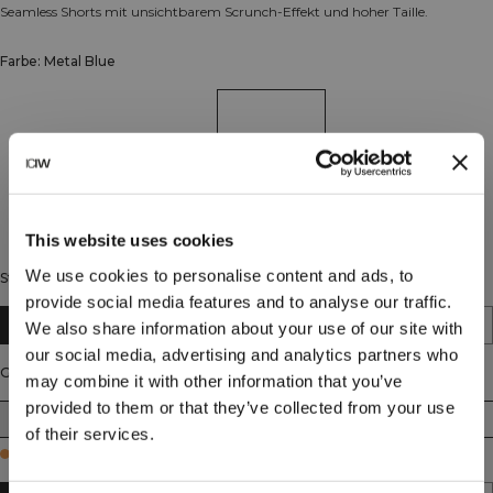
Seamless Shorts mit unsichtbarem Scrunch-Effekt und hoher Taille.
Farbe: Metal Blue
This website uses cookies
We use cookies to personalise content and ads, to
Stil
provide social media features and to analyse our traffic.
Short
Midi
We also share information about your use of our site with
our social media, advertising and analytics partners who
Größe
may combine it with other information that you’ve
provided to them or that they’ve collected from your use
XS
S
M
L
XL
XXL
of their services.
Few in stock