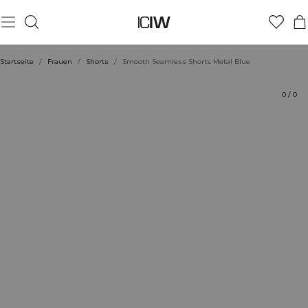
Produkt
Bewertungen
Nachhaltigkeit
Stil mit
Startseite
/
Frauen
/
Shorts
/
Smooth Seamless Shorts Metal Blue
0
/
0