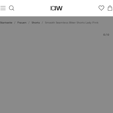
Produkt
Technische Aspekte
Bewertungen
Stil mit
Startseite
/
Frauen
/
Shorts
/
Smooth Seamless Biker Shorts Lady Pink
0
/
0