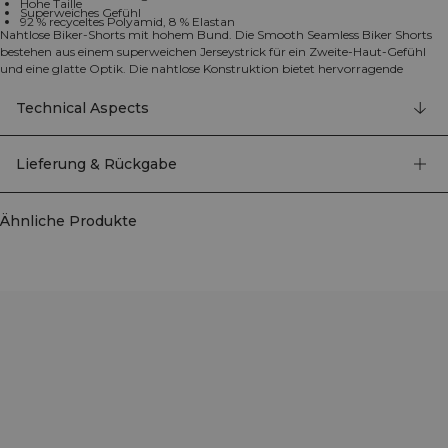
Hohe Taille
Superweiches Gefühl
92 % recyceltes Polyamid, 8 % Elastan
Nahtlose Biker-Shorts mit hohem Bund. Die Smooth Seamless Biker Shorts
bestehen aus einem superweichen Jerseystrick für ein Zweite‑Haut‑Gefühl
und eine glatte Optik. Die nahtlose Konstruktion bietet hervorragende
Dehnbarkeit und Komfort mit minimalen Ablenkungen, während der hoch
geschnittene Bund bei jeder Kniebeuge und jedem Schritt sicher sitzt.
Technical Aspects
Abgerundet durch ein cleanes Design ohne Taschen und recycelte Fasern für
eine verantwortungsvollere Wahl. 92% recyceltes Polyamid, 8% Elasthan.
Lieferung & Rückgabe
Ähnliche Produkte