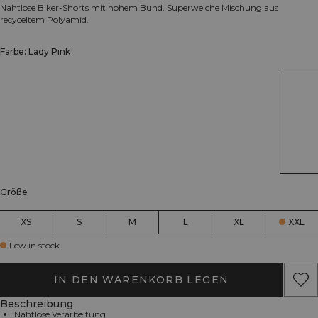
Nahtlose Biker-Shorts mit hohem Bund. Superweiche Mischung aus
recyceltem Polyamid.
Farbe: Lady Pink
Größe
XS
S
M
L
XL
XXL
Few in stock
IN DEN WARENKORB LEGEN
Beschreibung
Nahtlose Verarbeitung