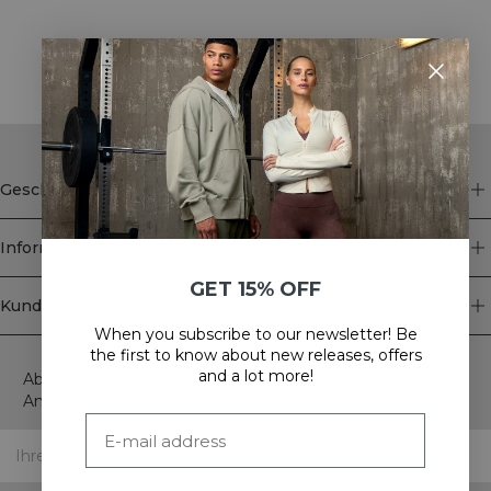
STYLE WITH
Geschäft
Information
GET 15% OFF
Kundendienst
When you subscribe to our newsletter! Be
Newsletter
the first to know about new releases, offers
and a lot more!
Abonnieren Sie unseren Newsletter! Erhalten Sie exklusive
Angebote, unsere neuesten Nachrichten und vieles mehr.