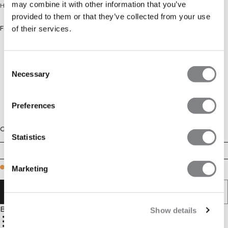
may combine it with other information that you’ve
Hochtaillierte Laufshorts in Midi-Länge mit Halt und reflektierenden Details.
provided to them or that they’ve collected from your use
of their services.
Farbe: Black
Consent
Necessary
Selection
Preferences
Größe
Statistics
XS
S
M
L
XL
XXL
Few in stock
Marketing
IN DEN WARENKORB LEGEN
Beschreibung
Show details
Hohe Taille
Feuchtigkeitsableitend
Reflektierende Details