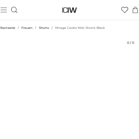
Produkt
Bewertungen
Stil mit
Startseite
/
Frauen
/
Shorts
/
Mirage Cardio Midi Shorts Black
0
/
0