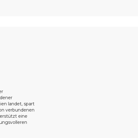
er
ndener
ien landet, spart
ion verbundenen
erstützt eine
tungsvolleren