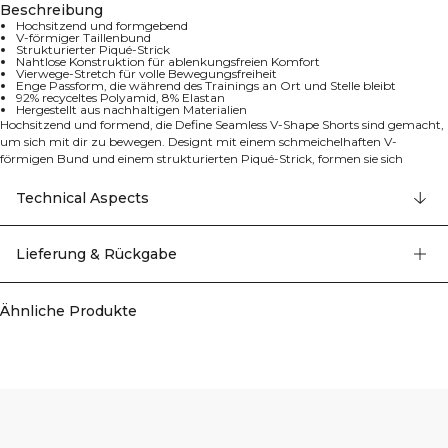
Beschreibung
Hochsitzend und formgebend
V-förmiger Taillenbund
Strukturierter Piqué-Strick
Nahtlose Konstruktion für ablenkungsfreien Komfort
Vierwege-Stretch für volle Bewegungsfreiheit
Enge Passform, die während des Trainings an Ort und Stelle bleibt
92% recyceltes Polyamid, 8% Elastan
Hergestellt aus nachhaltigen Materialien
Hochsitzend und formend, die Define Seamless V-Shape Shorts sind gemacht,
um sich mit dir zu bewegen. Designt mit einem schmeichelhaften V-
förmigen Bund und einem strukturierten Piqué-Strick, formen sie sich
geschmeidig ohne störende oder einschneidende Nähte. Die enge Passform
bleibt bei jeder Wiederholung, Dehnung oder jedem Schritt an Ort und Stelle,
Technical Aspects
während der Four-Way-Stretch-Stoff volle Bewegungsfreiheit bietet.
Hergestellt aus 92% recyceltem Polyamid und 8% Elastan.
Lieferung & Rückgabe
Ähnliche Produkte