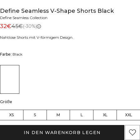
Define Seamless V-Shape Shorts Black
Define Seamless Collection
32€
45€
(-30%)
Nahtlose Shorts mit V-förmigem Design.
Farbe:
Black
Größe
XS
S
M
L
XL
XXL
IN DEN WARENKORB LEGEN