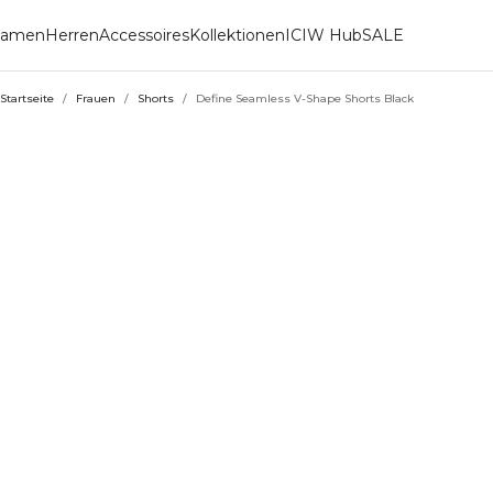
amen
Herren
Accessoires
Kollektionen
ICIW Hub
SALE
Startseite
/
Frauen
/
Shorts
/
Define Seamless V-Shape Shorts Black