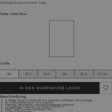
Nahtlose Shorts mit hoher Taille.
Farbe: Urban Blue
Größe
XS
S
M
L
XL
XXL
IN DEN WARENKORB LEGEN
Beschreibung
4-Wege-Stretch-Material mit neuester nahtloser Technologie
92 % recyceltes Nylon, 8 % Elastan
Weiches, dehnbares und geschmeidiges Material
Langlebiges Material mit SWEATTECH™
High Waist für den perfekten Sitz
12 cm Schrittlänge