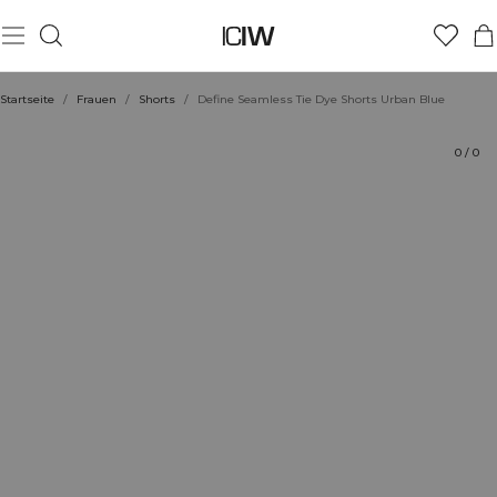
Produkt
Technische Aspekte
Bewertungen
Nachhaltigkeit
Stil mit
Startseite
/
Frauen
/
Shorts
/
Define Seamless Tie Dye Shorts Urban Blue
0
/
0