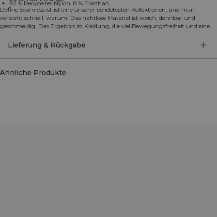
92 % Recyceltes Nylon, 8 % Elasthan
Define Seamless ist ist eine unserer beliebtesten Kollektionen, und man
versteht schnell, warum. Das nahtlose Material ist weich, dehnbar und
geschmeidig. Das Ergebnis ist Kleidung, die viel Bewegungsfreiheit und eine
tolle Passform bietet. Tights, Sport-BHs und Tops in mehreren trendigen
Farben. Define Seamless ist deine Workout-Kollektion erster Wahl für die
Lieferung & Rückgabe
meisten Sportarten. Das Material in Vierwege-Stretch nutzt neueste
Seamless-Technologie für mehr Bewegungsfreiheit beim Workout. Das
dehnbare und strapazierfähige Material trägt das ICIW-Logo auf der linken
Ähnliche Produkte
Hüfte und verfügt über SWEATTECH™ Technologie. Diese Fahrrad-Shorts
haben eine hochgeschnittene Taille für perfekte Passform und eine
Schrittlänge von 20 cm. 92% Recyceltes Nylon, 8% Elasthan.