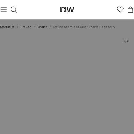
Produkt
Bewertungen
Nachhaltigkeit
Stil mit
Startseite
/
Frauen
/
Shorts
/
Define Seamless Biker Shorts Raspberry
0
/
0