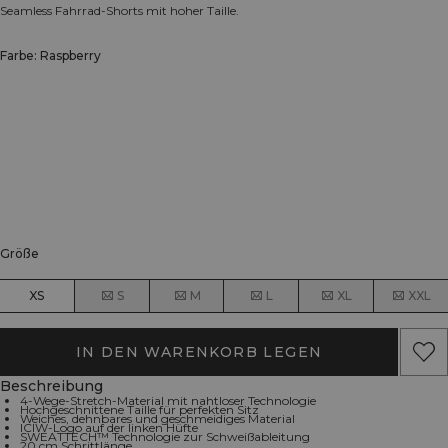
Seamless Fahrrad-Shorts mit hoher Taille.
Farbe: Raspberry
Größe
XS
S
M
L
XL
XXL
IN DEN WARENKORB LEGEN
Beschreibung
4-Wege-Stretch-Material mit nahtloser Technologie
Hochgeschnittene Taille für perfekten Sitz
Weiches, dehnbares und geschmeidiges Material
ICIW-Logo auf der linken Hüfte
SWEATTECH™ Technologie zur Schweißableitung
20 cm Schrittlänge