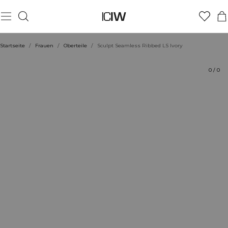
Produkt
Technische Aspekte
Bewertungen
Stil mit
Startseite
/
Frauen
/
Oberteile
/
Sculpt Seamless Ribbed LS Ivory
0
/
0