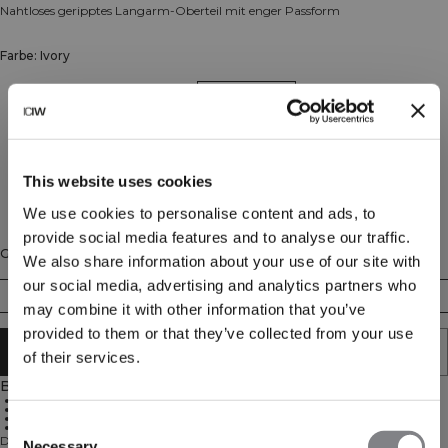
Nahtloses geripptes Langarm-Oberteil mit enger Passform
Farbe: Ivory
This website uses cookies
We use cookies to personalise content and ads, to
provide social media features and to analyse our traffic.
Größe
We also share information about your use of our site with
our social media, advertising and analytics partners who
XS
S
M
L
XL
XXL
may combine it with other information that you’ve
provided to them or that they’ve collected from your use
IN DEN WARENKORB LEGEN
of their services.
Beschreibung
92% Polyamid, 8% Elastan
Nahtlose gerippte Konstruktion
Daumenlöcher für Komfort
Consent
Enge Passform
Das Sculpt Seamless Ribbed LS vereint Stil und Funktion in einem leichten,
Necessary