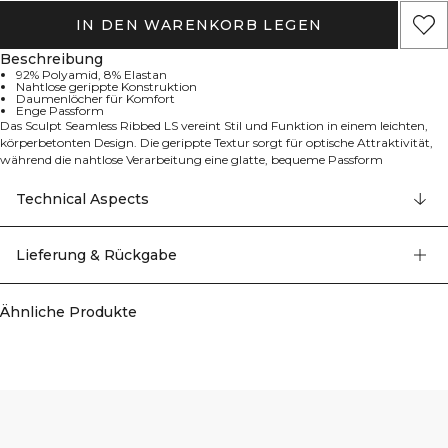
IN DEN WARENKORB LEGEN
Beschreibung
92% Polyamid, 8% Elastan
Nahtlose gerippte Konstruktion
Daumenlöcher für Komfort
Enge Passform
Das Sculpt Seamless Ribbed LS vereint Stil und Funktion in einem leichten,
körperbetonten Design. Die gerippte Textur sorgt für optische Attraktivität,
während die nahtlose Verarbeitung eine glatte, bequeme Passform
gewährleistet, die sich mit dir bewegt. Mit praktischen Daumenlöchern für
zusätzliche Abdeckung und Halt während deines Workouts ist dieses
Technical Aspects
Langarmshirt perfekt zum Layering oder zum Tragen als Einzelstück. Die
athletische Passform und die dehnbare Materialmischung bieten eine
formende Silhouette, die deine Figur schmeichelt und gleichzeitig
Lieferung & Rückgabe
hervorragende Bewegungsfreiheit ermöglicht. Entwickelt für die aktive Frau,
die sowohl auf Performance als auch auf Stil Wert legt. 92% Polyamid, 8%
Elastan.
Ähnliche Produkte