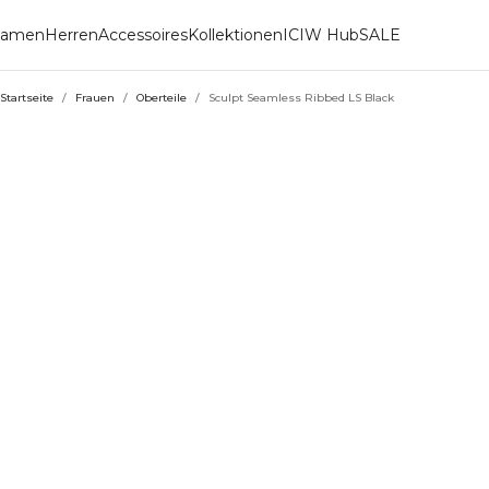
amen
Herren
Accessoires
Kollektionen
ICIW Hub
SALE
Startseite
/
Frauen
/
Oberteile
/
Sculpt Seamless Ribbed LS Black