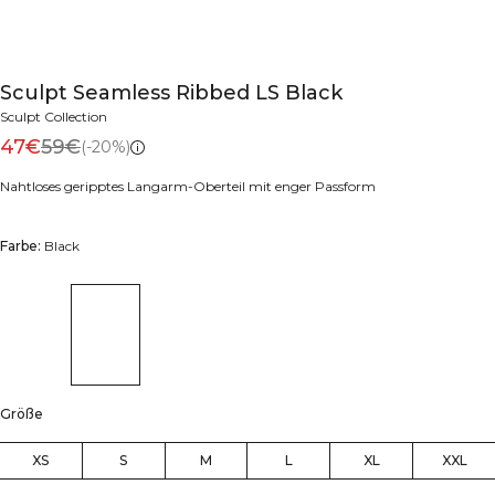
Sculpt Seamless Ribbed LS Black
Sculpt Collection
47€
59€
(-20%)
Nahtloses geripptes Langarm-Oberteil mit enger Passform
Farbe:
Black
Größe
XS
S
M
L
XL
XXL