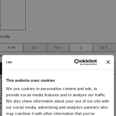
Größe
XS
S
M
L
XL
Few in stock
IN DEN WARENKORB LEGEN
Beschreibung
This website uses cookies
Crop-Passform
Verstellbares Knotendetail vorne
Atmungsaktiv
Hergestellt in der EU
We use cookies to personalise content and ads, to
Hochleistungsstoff aus Europa
Kleines ICIW-Logo vorne
provide social media features and to analyse our traffic.
77% Polyamid, 23% Elastan
Scrunch Tights, ein Neuzugang im Sortiment mit einem Design, das die
We also share information about your use of our site with
Körperform schmeichelhaft zur Geltung bringt! Mit dem Scrunch-Effekt am
our social media, advertising and analytics partners who
Gesäß betonst du deine Kurven Das Material ist weich, liegt angenehm am
Körper und die Tights sind atmungsaktiv. Unsere Trainingskleidung lässt eben
may combine it with other information that you’ve