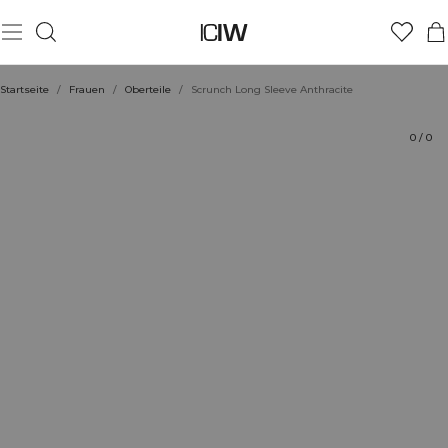
Produkt
Technische Aspekte
Bewertungen
Stil mit
Startseite
/
Frauen
/
Oberteile
/
Scrunch Long Sleeve Anthracite
0
/
0