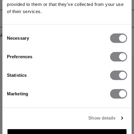
keine Wünsche offen! Mit V-Ausschnitt, hergestellt in der EU aus
Technical Aspects
provided to them or that they’ve collected from your use
Hochleistungsstoff aus Europa. Kleines ICIW-Logo vorne, atmungsaktiv mit
verstellbarem Knotendetail vorne. Crop-Passform. 77% Polyamide 23%
of their services.
Elastane
Lieferung & Rückgabe
Consent
Ähnliche Produkte
Necessary
Selection
Preferences
Statistics
Marketing
Show details