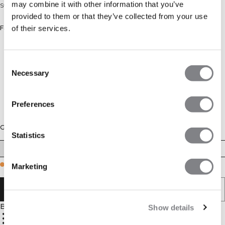
may combine it with other information that you’ve
Sweatshirt aus Baumwollmischung
provided to them or that they’ve collected from your use
of their services.
Farbe: Cream
Consent
Necessary
Selection
Preferences
Größe
Statistics
XS
S
M
L
XL
XXL
Few in stock
Marketing
IN DEN WARENKORB LEGEN
Beschreibung
Show details
60 % Baumwolle, 40 % Polyester
Rugby-Ausschnitt
Lockere Passform