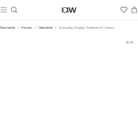
Produkt
Bewertungen
Stil mit
Startseite
/
Frauen
/
Oberteile
/
Everyday Rugby Sweatshirt Cream
0
/
0