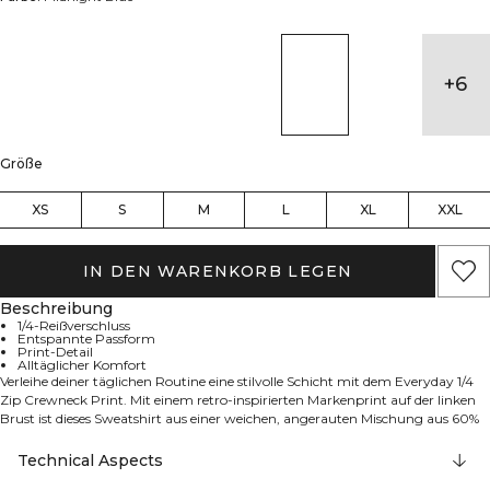
+
6
Größe
XS
S
M
L
XL
XXL
IN DEN WARENKORB LEGEN
Beschreibung
1/4-Reißverschluss
Entspannte Passform
Print-Detail
Alltäglicher Komfort
Verleihe deiner täglichen Routine eine stilvolle Schicht mit dem Everyday 1/4
Zip Crewneck Print. Mit einem retro-inspirierten Markenprint auf der linken
Brust ist dieses Sweatshirt aus einer weichen, angerauten Mischung aus 60%
Baumwolle und 40% Polyester gefertigt. Mit seiner normalen Passform und
den gerippten Bündchen ist es perfekt für Gym-Sessions, die Arbeit oder zum
Technical Aspects
Entspannen zu Hause geeignet.