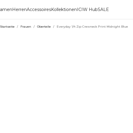
amen
Herren
Accessoires
Kollektionen
ICIW Hub
SALE
Startseite
/
Frauen
/
Oberteile
/
Everyday 1/4 Zip Crewneck Print Midnight Blue