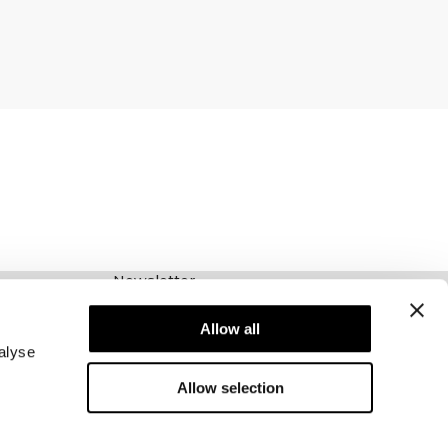
Newsletter
Abonnieren Sie unseren Newsletter! Erhalten
Sie exklusive Angebote, unsere neuesten
Allow all
Nachrichten und vieles mehr.
alyse
Allow selection