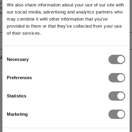
Leichter Cropped-Hoodie aus weichem Terry. Der Everyday Terry Cropped
We also share information about your use of our site with
Hoodie ist deine erste Wahl für Warm-ups, Cool-downs und entspannte Tage.
our social media, advertising and analytics partners who
Hergestellt aus unserem leichten Everyday-Terry mit ungebürsteter
Loopback-Innenseite fühlt er sich atmungsaktiv und angenehm auf der Haut
may combine it with other information that you’ve
an. Der reguläre Schnitt und die verkürzte Länge sorgen für eine moderne
Technical Aspects
provided to them or that they’ve collected from your use
Silhouette, die sich mühelos mit hoch geschnittenen Leggings oder
of their services.
Jogginghosen kombinieren lässt, während der durchgehende Reißverschluss
und die Kapuze das Layering vom Studio bis zur Straße einfach machen. 54%
Lieferung & Rückgabe
Baumwolle, 46% Polyester.
Consent
Ähnliche Produkte
Necessary
Selection
Preferences
Statistics
Marketing