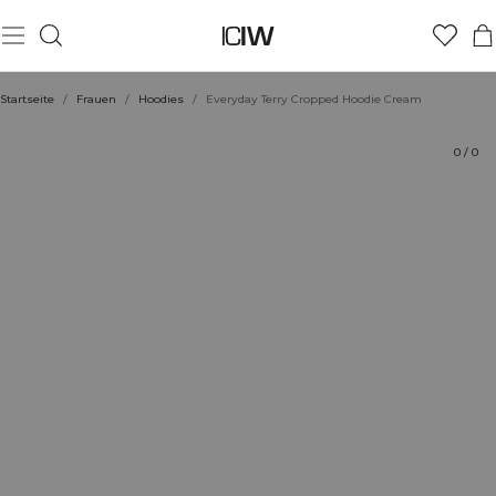
Produkt
Technische Aspekte
Bewertungen
Stil mit
Startseite
/
Frauen
/
Hoodies
/
Everyday Terry Cropped Hoodie Cream
0
/
0