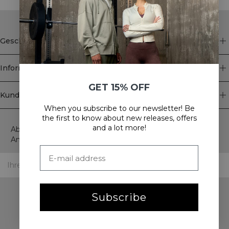
Geschäft
Information
GET 15% OFF
Kundendienst
When you subscribe to our newsletter! Be
Newsletter
the first to know about new releases, offers
and a lot more!
Abonnieren Sie unseren Newsletter! Erhalten Sie exklusive
Angebote, unsere neuesten Nachrichten und vieles mehr.
Subscribe