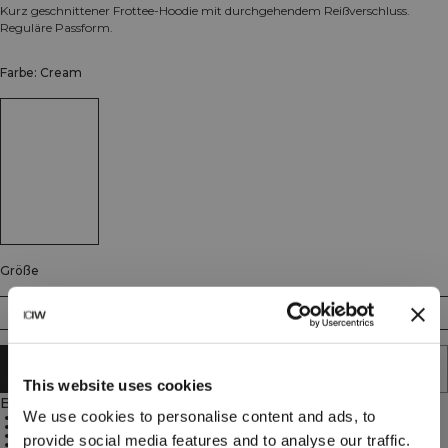
Kurz geschnittener Frottee-Hoodie mit durchgehendem Reißverschluss.
Reguläre Passform.
Farbe: Cream
Größe
XS
S
M
L
XL
XXL
IN DEN WARENKORB LEGEN
This website uses cookies
Beschreibung
We use cookies to personalise content and ads, to
Gekürzte Länge
Durchgehender Reißverschluss
Verstellbare Kapuze
provide social media features and to analyse our traffic.
Reguläre Passform