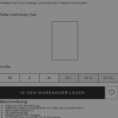
Hoodie mit Print-Design und weichem Fleece-Innenfutter.
Farbe: Dark Dusty Teal
Größe
XS
S
M
L
XL
XXL
IN DEN WARENKORB LEGEN
Beschreibung
Kapuze mit Kordelzug
Weiches Fleece-Innenfutter für Wärme und Komfort
Normale Passform
Standardlänge
Modernes Print-Design
70 % Bio-Baumwolle, 30 % Polyester