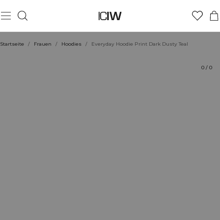
Produkt
Technische Aspekte
Bewertungen
Nachhaltigkeit
Stil mit
Startseite
/
Frauen
/
Hoodies
/
Everyday Hoodie Print Dark Dusty Teal
0
/
0