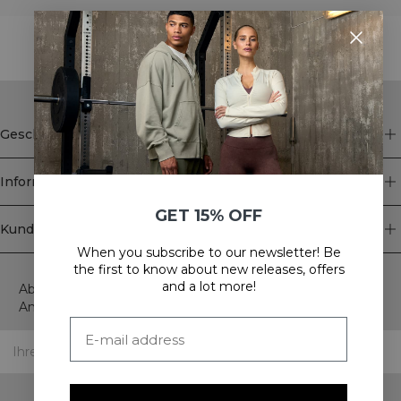
STYLE WITH
Geschäft
Information
GET 15% OFF
Kundendienst
When you subscribe to our newsletter! Be
Newsletter
the first to know about new releases, offers
and a lot more!
Abonnieren Sie unseren Newsletter! Erhalten Sie exklusive
Angebote, unsere neuesten Nachrichten und vieles mehr.