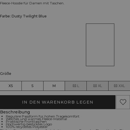
Fleece-Hoodie für Damen mit Taschen.
Farbe: Dusty Twilight Blue
Größe
XS
S
M
L
XL
XXL
IN DEN WARENKORB LEGEN
Beschreibung
Reguläre Passform für hohen Tragekomfort
Weiches und warmes Fleece-Material
Praktische Fronttaschen
Hochwertig besticktes Logo
100% recyceltes Polyester