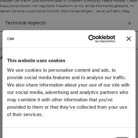
Bleiben Sie warm und komfortabel in unserem Everyday Fleece Hoodie. Dieser
Kapuzenpullover mit regulärer Passform ist für all die Momente gedacht, in
denen Sie eine zusätzliche Schicht Wärme benötigen - sei es auf dem Weg
zum Training oder bei alltäglichen Erledigungen. Das weiche Fleece-Material
bietet hervorragende Isolation bei gleichzeitiger Atmungsaktivität, und die
Technical Aspects
praktischen Taschen halten Ihre wichtigsten Dinge griffbereit. Mit unserem
charakteristischen gestickten Logo und in vielseitigen Farben, die zu Ihrem Stil
passen. 100% Recyceltes Polyester.
Lieferung & Rückgabe
Ähnliche Produkte
This website uses cookies
We use cookies to personalise content and ads, to
provide social media features and to analyse our traffic.
We also share information about your use of our site with
our social media, advertising and analytics partners who
may combine it with other information that you’ve
provided to them or that they’ve collected from your use
of their services.
Consent