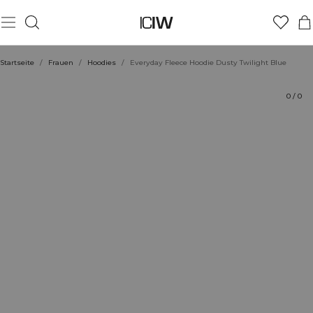
Produkt
Technische Aspekte
Bewertungen
Nachhaltigkeit
Stil mit
Startseite
/
Frauen
/
Hoodies
/
Everyday Fleece Hoodie Dusty Twilight Blue
0
/
0