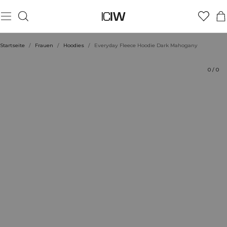
Produkt
Technische Aspekte
Bewertungen
Nachhaltigkeit
Stil mit
Startseite
/
Frauen
/
Hoodies
/
Everyday Fleece Hoodie Dark Mahogany
0
/
0