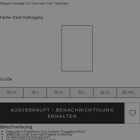
Fleece-Hoodie für Damen mit Taschen.
Farbe: Dark mahogany
Größe
XS
S
M
L
XL
XXL
AUSVERKAUFT - BENACHRICHTIGUNG
ERHALTEN
Beschreibung
Reguläre Passform für hohen Tragekomfort
Weiches und warmes Fleece-Material
Praktische Fronttaschen
Hochwertig besticktes Logo