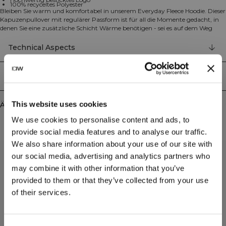
100% recyceltes Polyester
Bleiben Sie warm und komfortabel in unserem Everyday Fleece Hoodie. Dieser
Kapuzenpullover mit regulärer Passform ist für all die Momente gedacht, in
denen Sie eine zusätzliche Schicht Wärme benötigen - sei es auf dem Weg
zum Training oder bei alltäglichen Erledigungen. Das weiche Fleece-Material
bietet hervorragende Isolation bei gleichzeitiger Atmungsaktivität, und die
Technical Aspects
praktischen Taschen halten Ihre wichtigsten Dinge griffbereit. Mit unserem
charakteristischen gestickten Logo und in vielseitigen Farben, die zu Ihrem Stil
passen. 100% Recyceltes Polyester.
Lieferung & Rückgabe
This website uses cookies
Ähnliche Produkte
We use cookies to personalise content and ads, to
provide social media features and to analyse our traffic.
We also share information about your use of our site with
our social media, advertising and analytics partners who
may combine it with other information that you’ve
provided to them or that they’ve collected from your use
of their services.