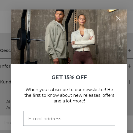
STYLE WITH
Geschäft
Information
GET 15% OFF
Kundendienst
When you subscribe to our newsletter! Be
Newsletter
the first to know about new releases, offers
and a lot more!
Abonnieren Sie unseren Newsletter! Erhalten Sie exklusive
Angebote, unsere neuesten Nachrichten und vieles mehr.