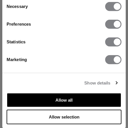
Consent
Necessary
Selection
Preferences
Statistics
Marketing
Show details
Allow all
Allow selection
TECHNISCHE ASPEKTE