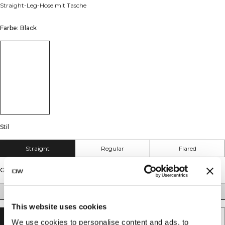
Straight-Leg-Hose mit Tasche
Farbe: Black
Stil
Straight
Regular
Flared
Größe
XS
S
M
L
XL
XXL
This website uses cookies
IN DEN WARENKORB LEGEN
We use cookies to personalise content and ads, to