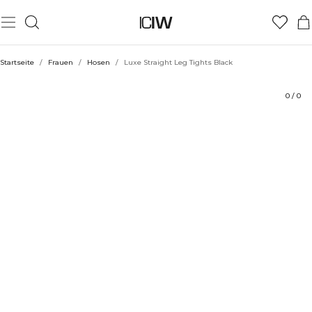
Produkt
Technische Aspekte
Bewertungen
Stil mit
Startseite
/
Frauen
/
Hosen
/
Luxe Straight Leg Tights Black
0
/
0