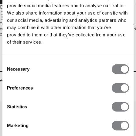
provide social media features and to analyse our traffic.
Beschreibung
81 % Recyceltes Polyester, 19 % Elastan
We also share information about your use of our site with
Hohe Taille
Superweiches Material
Seitentasche
our social media, advertising and analytics partners who
Teil der Luxe-Kollektion sind diese hochgeschnittenen Straight-Leg-Hosen aus
may combine it with other information that you’ve
einem ultraweichen, körperbetonten Material mit gebürsteter Haptik, das sich
glatt auf der Haut anfühlt. Der V-förmige Bund sorgt für eine
provided to them or that they’ve collected from your use
schmeichelhafte Silhouette, während die dezente Seitentasche subtile
of their services.
Funktionalität bietet. Mit einem modernen und dennoch zeitlosen Look sind
Technical Aspects
die Luxe Straight Leg Pants aus recyceltem, blickdichtem Stoff gefertigt, der
sich bei jeder Aktivität mit dir bewegt.
Lieferung & Rückgabe
Consent
Necessary
Selection
Ähnliche Produkte
Preferences
Statistics
Marketing