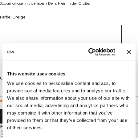
Jogginghose mit geradem Bein. Klein in der Größe.
Farbe: Greige
This website uses cookies
Größe
We use cookies to personalise content and ads, to
provide social media features and to analyse our traffic.
XS
S
M
L
XL
XXL
We also share information about your use of our site with
Few in stock
our social media, advertising and analytics partners who
may combine it with other information that you’ve
IN DEN WARENKORB LEGEN
provided to them or that they’ve collected from your use
Beschreibung
of their services.
70% Baumwolle, 30% Polyester
ICIW Sticklogo auf der Vorderseite
Offene Vordertaschen