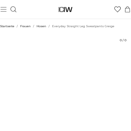
Produkt
Bewertungen
Nachhaltigkeit
Stil mit
Startseite
/
Frauen
/
Hosen
/
Everyday Straight Leg Sweatpants Greige
0
/
0