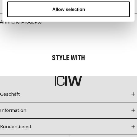
Polyamid, 3% Elastan.
Lieferung & Rückgabe
Allow selection
Ähnliche Produkte
STYLE WITH
Geschäft
Information
Kundendienst