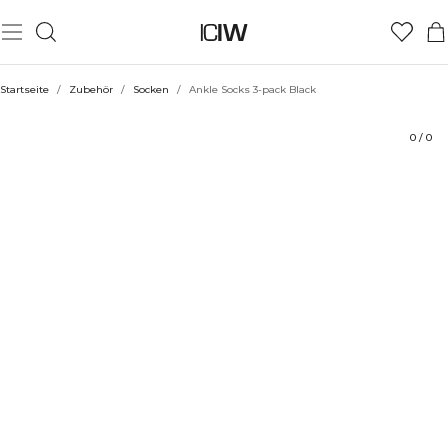
Produkt
Bewertungen
Stil mit
Startseite
/
Zubehör
/
Socken
/
Ankle Socks 3-pack Black
0
/
0