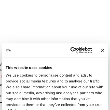
Ankle Socks 3-Pack Black
This website uses cookies
No Brand
We use cookies to personalise content and ads, to
12€
15€
(-20%)
provide social media features and to analyse our traffic.
Knöchelsocke.
We also share information about your use of our site with
our social media, advertising and analytics partners who
Farbe: Black
may combine it with other information that you’ve
provided to them or that they’ve collected from your use