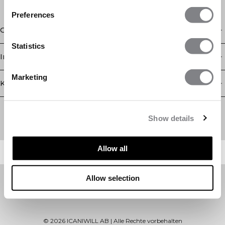
Preferences
Geschäft
Statistics
Information
Marketing
Kundendienst
Newsletter
Abonnieren Sie unseren Newsletter! Erhalten Sie exklusive
Show details
Angebote, unsere neuesten Nachrichten und vieles mehr.
Allow all
Allow selection
©
2026
ICANIWILL AB |
Alle Rechte vorbehalten