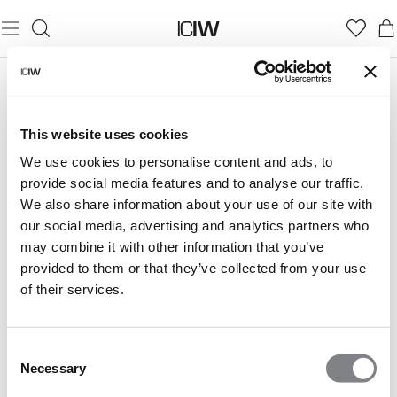
YOGA-KOLLEKTIONEN
This website uses cookies
Entdecke unsere Kollektionen, die für Yoga und
We use cookies to personalise content and ads, to
Balancesportarten entworfen wurden. Weiche Materialien,
provide social media features and to analyse our traffic.
die sich sanft mit dir bewegen – Atemzug für Atemzug.
We also share information about your use of our site with
our social media, advertising and analytics partners who
may combine it with other information that you’ve
provided to them or that they’ve collected from your use
of their services.
NIMBLE
LUXE COLLECTION
Consent
Necessary
Selection