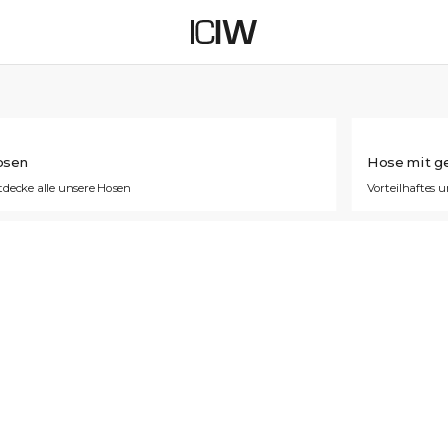
osen
Hose mit g
tdecke alle unsere Hosen
Vorteilhaftes u