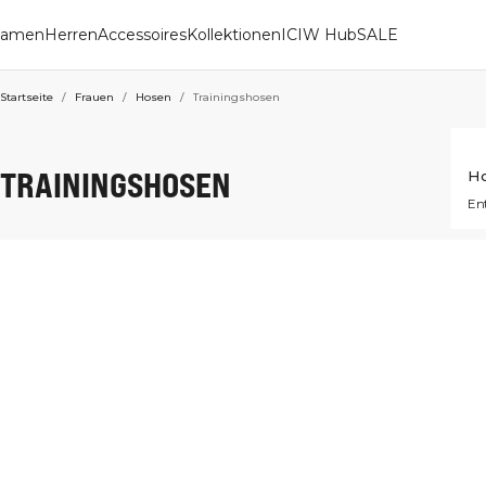
amen
Herren
Accessoires
Kollektionen
ICIW Hub
SALE
Startseite
/
Frauen
/
Hosen
/
Trainingshosen
TRAININGSHOSEN
H
En