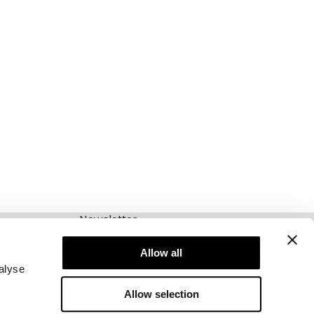
Newsletter
Abonnieren Sie unseren Newsletter! Erhalten
Sie exklusive Angebote, unsere neuesten
Allow all
Nachrichten und vieles mehr.
alyse
Allow selection