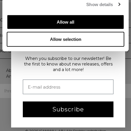
Show details
Geschäft
Allow all
Information
Allow selection
GET 15% OFF
Kundendienst
When you subscribe to our newsletter! Be
Newsletter
the first to know about new releases, offers
and a lot more!
Abonnieren Sie unseren Newsletter! Erhalten Sie exklusive
Angebote, unsere neuesten Nachrichten und vieles mehr.
Subscribe
©
2026
ICANIWILL AB |
Alle Rechte vorbehalten