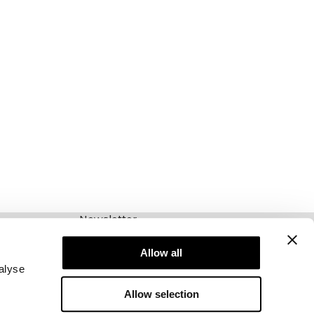
Newsletter
Abonnieren Sie unseren Newsletter! Erhalten
Sie exklusive Angebote, unsere neuesten
Allow all
Nachrichten und vieles mehr.
alyse
Allow selection