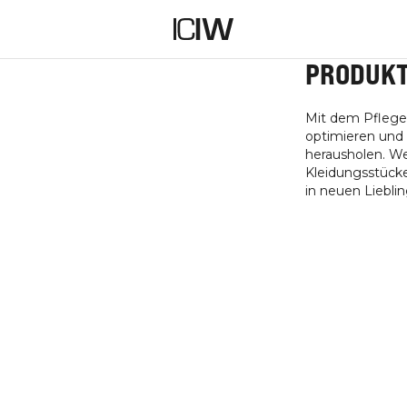
PRODUK
Mit dem Pflegel
optimieren und 
herausholen. We
Kleidungsstücke 
in neuen Lieblin
RWENDEN UND
CYCELN
 Sie Trainingskleidung, die Sie nicht
zieren Sie den Abfall, indem Sie
ie bei intensiven Trainingseinheiten