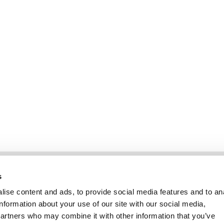
enutzt wurde.
ie Ihre gebrauchte ICIW-Kleidung, die
st, über unseren Partner Tradera!
Information
Kundendienst
s
ise content and ads, to provide social media features and to an
information about your use of our site with our social media,
partners who may combine it with other information that you’ve