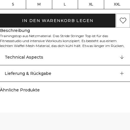
S
M
L
XL
XXL
IN DEN WARENKORB LEGEN
Beschreibung
Trainingstop aus Netzmaterial. Das Stride Stringer Top ist für das
Fitnessstudio und intensive Workouts konzipiert. Es besteht aus einem
leichten Waffel-Mesh-Material, das dich kühl hält. Etwas länger im Rücken,
kleine seitliche Schlitze und ärmellos für volle Bewegungsfreiheit.
Hervorragende Atmungsaktivität, längerer Rücken für Komfort und Stil,
Technical Aspects
ärmelloses Design, ICIW-Logo auf der Vorderseite, Standard-Passform. 90%
Recyceltes Polyester, 10% Elastan
Lieferung & Rückgabe
Ähnliche Produkte