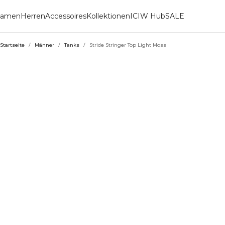
amen
Herren
Accessoires
Kollektionen
ICIW Hub
SALE
Startseite
/
Männer
/
Tanks
/
Stride Stringer Top Light Moss