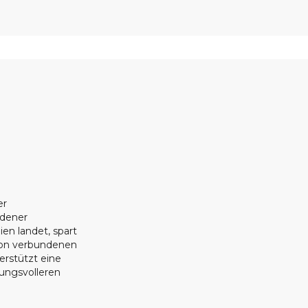
er
ndener
ien landet, spart
ion verbundenen
erstützt eine
tungsvolleren