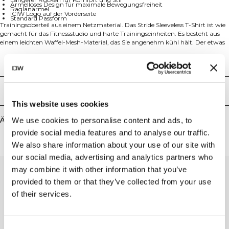
Ärmelloses Design für maximale Bewegungsfreiheit
Raglanärmel
ICIW Logo auf der Vorderseite
Standard Passform
Trainingsoberteil aus einem Netzmaterial. Das Stride Sleeveless T-Shirt ist wie
gemacht für das Fitnessstudio und harte Trainingseinheiten. Es besteht aus
einem leichten Waffel-Mesh-Material, das Sie angenehm kühl hält. Der etwas
längere Rücken, die kleinen Seitenschlitze und die Raglanärmel geben Ihnen
volle Bewegungsfreiheit. 90% Recyceltes Polyester, 10% Elasthan.
Technical Aspects
Lieferung & Rückgabe
This website uses cookies
Ähnliche Produkte
We use cookies to personalise content and ads, to
provide social media features and to analyse our traffic.
We also share information about your use of our site with
our social media, advertising and analytics partners who
may combine it with other information that you’ve
provided to them or that they’ve collected from your use
of their services.
Consent