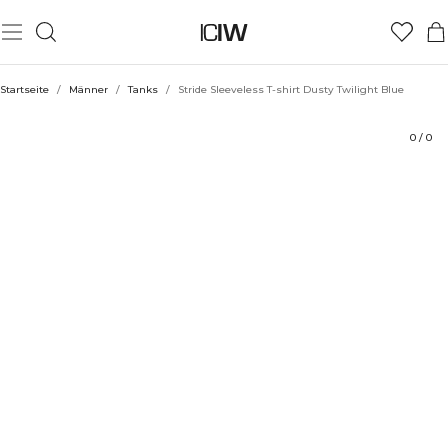
Produkt
Technische Aspekte
Bewertungen
Nachhaltigkeit
Stil mit
Startseite
/
Männer
/
Tanks
/
Stride Sleeveless T-shirt Dusty Twilight Blue
0
/
0