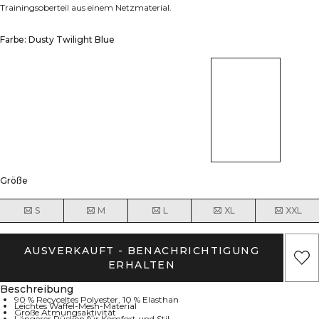
Trainingsoberteil aus einem Netzmaterial.
Farbe: Dusty Twilight Blue
Größe
S
M
L
XL
XXL
AUSVERKAUFT - BENACHRICHTIGUNG
ERHALTEN
Beschreibung
90 % Recyceltes Polyester, 10 % Elasthan
Leichtes Waffel-Mesh-Material
Große Atmungsaktivität
Längerer Rücken für Komfort und Stil