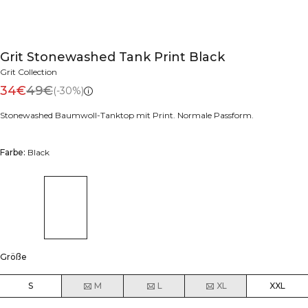
Grit Stonewashed Tank Print Black
Grit Collection
34€
49€
(-30%)
Stonewashed Baumwoll-Tanktop mit Print. Normale Passform.
Farbe:
Black
Größe
S
M
L
XL
XXL