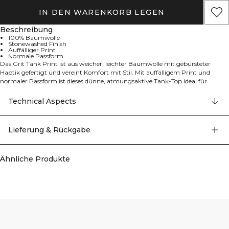
IN DEN WARENKORB LEGEN
Beschreibung
100% Baumwolle
Stonewashed Finish
Auffälliger Print
Normale Passform
Das Grit Tank Print ist aus weicher, leichter Baumwolle mit gebürsteter
Haptik gefertigt und vereint Komfort mit Stil. Mit auffälligem Print und
normaler Passform ist dieses dünne, atmungsaktive Tank-Top ideal für
Workouts im Fitnessstudio oder für den lässigen Alltag. Das stonewashed
Finish verleiht ihm einen Used-Look, der perfekt zu deinem aktiven Lebensstil
Technical Aspects
passt. 100% Baumwolle.
Lieferung & Rückgabe
Ähnliche Produkte