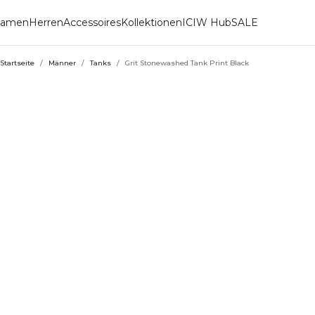
amen
Herren
Accessoires
Kollektionen
ICIW Hub
SALE
Startseite
/
Männer
/
Tanks
/
Grit Stonewashed Tank Print Black